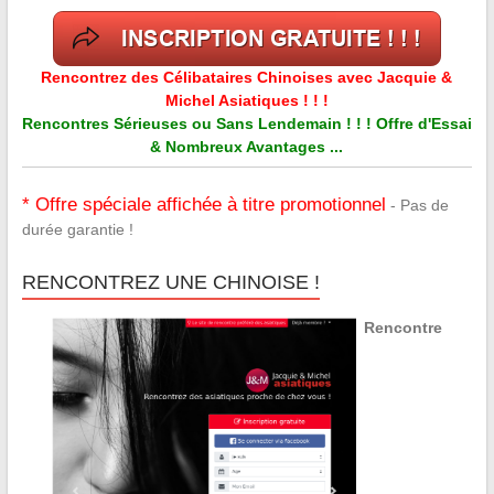
Rencontrez des Célibataires Chinoises avec Jacquie &
Michel Asiatiques ! ! !
Rencontres Sérieuses ou Sans Lendemain ! ! ! Offre d'Essai
& Nombreux Avantages ...
* Offre spéciale affichée à titre promotionnel
- Pas de
durée garantie !
RENCONTREZ UNE CHINOISE !
Rencontre