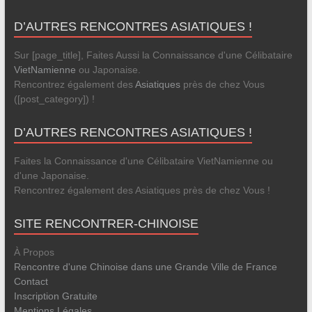
D’AUTRES RENCONTRES ASIATIQUES !
Sur [page_title], Faites Aussi la Connaissance d'une Célibataire
VietNamienne
ou Japonaise.
Rencontrez également des
Asiatiques
près de chez Vous
([post_category]) !
D’AUTRES RENCONTRES ASIATIQUES !
Faites la Connaissance d'une Célibataire VietNamienne ou
d'une Japonaise.
Rencontrez également des Asiatiques près de chez Vous !
SITE RENCONTRER-CHINOISE
À Propos
Rencontre d'une Chinoise dans une Grande Ville de France
Contact
Inscription Gratuite
Mentions Légales