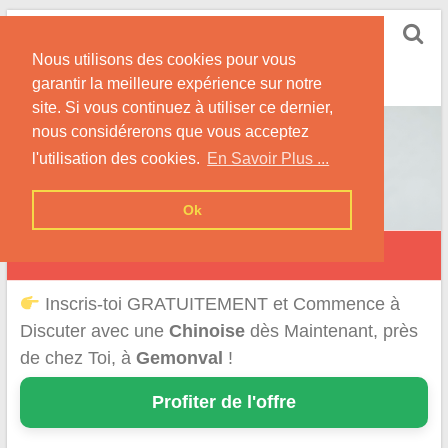
Skip
Rencontrer-Chinoise
to
Nos Conseils pour Rencontrer Une Femme
Nous utilisons des cookies pour vous
content
Originaire de Chine !
garantir la meilleure expérience sur notre
site. Si vous continuez à utiliser ce dernier,
nous considérerons que vous acceptez
l'utilisation des cookies.
En Savoir Plus ...
Ok
Gémonval
Inscris-toi GRATUITEMENT et Commence à
Discuter avec une
Chinoise
dès Maintenant, près
de chez Toi, à
Gemonval
!
Profiter de l'offre