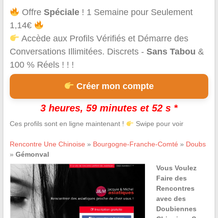
Offre
Spéciale
! 1 Semaine pour Seulement
1,14€
Accède aux Profils Vérifiés et Démarre des
Conversations Illimitées. Discrets -
Sans Tabou
&
100 % Réels ! ! !
Créer mon compte
3 heures, 59 minutes et 52 s *
Ces profils sont en ligne maintenant !
Swipe pour voir
Rencontre Une Chinoise
»
Bourgogne-Franche-Comté
»
Doubs
»
Gémonval
Vous Voulez
Faire des
Rencontres
avec des
Doubiennes