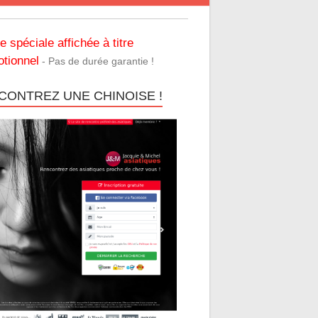
re spéciale affichée à titre
tionnel
- Pas de durée garantie !
CONTREZ UNE CHINOISE !