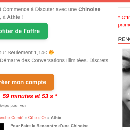
t Commence à Discuter avec une
Chinoise
, à
Athie
!
* Off
promo
ofiter de l'offre
REN
our Seulement 1,14€
 Démarre des Conversations Illimitées. Discrets
!
éer mon compte
 59 minutes et 53 s *
wipe pour voir
anche-Comté
»
Côte-d'Or
»
Athie
Pour Faire la Rencontre d’une Chinoise