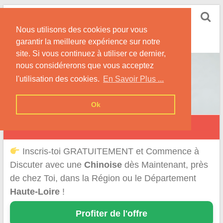
Skip
Rencontrer-Chinoise
to
Nos Conseils pour Rencontrer Une Femme
Nous utilisons des cookies pour vous
content
Originaire de Chine !
garantir la meilleure expérience sur notre
site. Si vous continuez à utiliser ce dernier,
nous considérerons que vous acceptez
l'utilisation des cookies.
En Savoir Plus ...
Ok
Rencontre d'une Chinoise en Haute-Loire
Inscris-toi GRATUITEMENT et Commence à
Discuter avec une
Chinoise
dès Maintenant, près
de chez Toi, dans la Région ou le Département
Haute-Loire
!
Profiter de l'offre