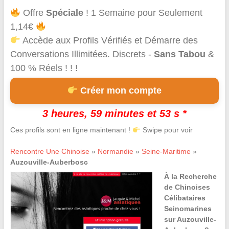
Offre
Spéciale
! 1 Semaine pour Seulement
1,14€
Accède aux Profils Vérifiés et Démarre des
Conversations Illimitées. Discrets -
Sans Tabou
&
100 % Réels ! ! !
Créer mon compte
3 heures, 59 minutes et 53 s *
Ces profils sont en ligne maintenant !
Swipe pour voir
Rencontre Une Chinoise
»
Normandie
»
Seine-Maritime
»
Auzouville-Auberbosc
À la Recherche
de Chinoises
Célibataires
Seinomarines
sur Auzouville-