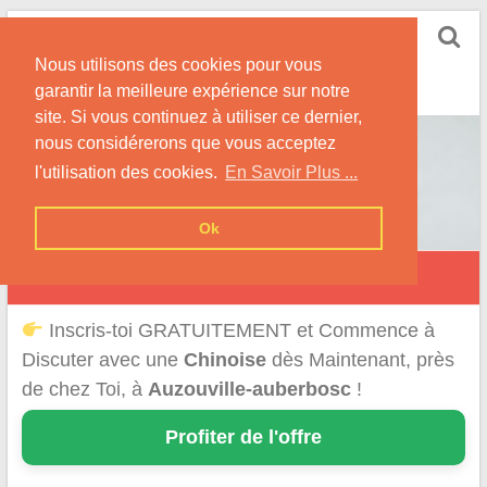
Skip
Rencontrer-Chinoise
to
Nos Conseils pour Rencontrer Une Femme
Nous utilisons des cookies pour vous
content
Originaire de Chine !
garantir la meilleure expérience sur notre
site. Si vous continuez à utiliser ce dernier,
nous considérerons que vous acceptez
l'utilisation des cookies.
En Savoir Plus ...
Ok
Auzouville-Auberbosc
Inscris-toi GRATUITEMENT et Commence à
Discuter avec une
Chinoise
dès Maintenant, près
de chez Toi, à
Auzouville-auberbosc
!
Profiter de l'offre