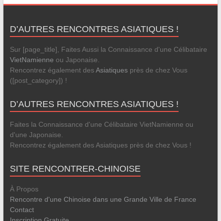
D’AUTRES RENCONTRES ASIATIQUES !
Sur [page_title], Faites Aussi la Connaissance d'une Célibataire
VietNamienne
ou Japonaise.
Rencontrez également des
Asiatiques
près de chez Vous
([post_category]) !
D’AUTRES RENCONTRES ASIATIQUES !
Faites la Connaissance d'une Célibataire VietNamienne ou
d'une Japonaise.
Rencontrez également des Asiatiques près de chez Vous !
SITE RENCONTRER-CHINOISE
À Propos
Rencontre d'une Chinoise dans une Grande Ville de France
Contact
Inscription Gratuite