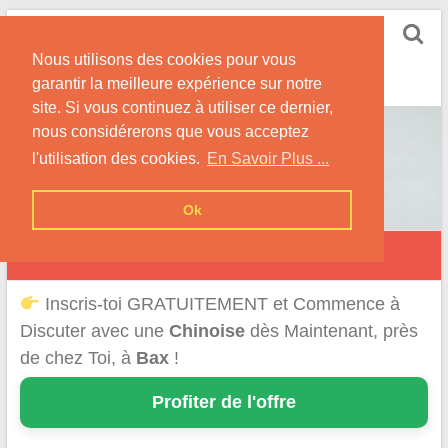
Skip
Rencontrer-Chinoise
to
Nos Conseils pour Rencontrer Une Femme
Nous utilisons des cookies pour vous
content
Originaire de Chine !
garantir la meilleure expérience sur notre
site. Si vous continuez à utiliser ce dernier,
nous considérerons que vous acceptez
l'utilisation des cookies.
En Savoir Plus ...
Ok
Bax
Inscris-toi GRATUITEMENT et Commence à
Discuter avec une
Chinoise
dès Maintenant, près
de chez Toi, à
Bax
!
Profiter de l'offre