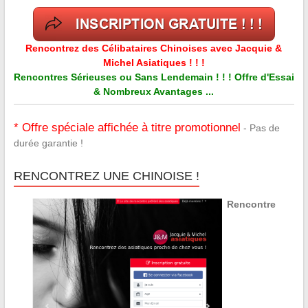
Rencontrez des Célibataires Chinoises avec Jacquie &
Michel Asiatiques ! ! !
Rencontres Sérieuses ou Sans Lendemain ! ! ! Offre d'Essai
& Nombreux Avantages ...
* Offre spéciale affichée à titre promotionnel
- Pas de
durée garantie !
RENCONTREZ UNE CHINOISE !
Rencontre