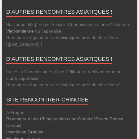
D’AUTRES RENCONTRES ASIATIQUES !
Sur [page_title], Faites Aussi la Connaissance d'une Célibataire
VietNamienne
ou Japonaise.
Rencontrez également des
Asiatiques
près de chez Vous
([post_category]) !
D’AUTRES RENCONTRES ASIATIQUES !
Faites la Connaissance d'une Célibataire VietNamienne ou
d'une Japonaise.
Rencontrez également des Asiatiques près de chez Vous !
SITE RENCONTRER-CHINOISE
À Propos
Rencontre d'une Chinoise dans une Grande Ville de France
Contact
Inscription Gratuite
Mentions Légales