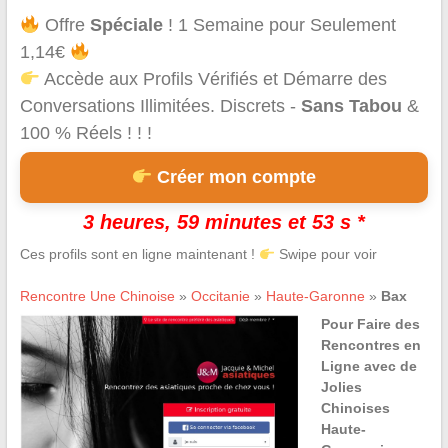
Offre
Spéciale
! 1 Semaine pour Seulement
1,14€
Accède aux Profils Vérifiés et Démarre des
Conversations Illimitées. Discrets -
Sans Tabou
&
100 % Réels ! ! !
Créer mon compte
3 heures, 59 minutes et 53 s *
Ces profils sont en ligne maintenant !
Swipe pour voir
Rencontre Une Chinoise
»
Occitanie
»
Haute-Garonne
»
Bax
Pour Faire des
Rencontres en
Ligne avec de
Jolies
Chinoises
Haute-