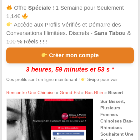
Offre
Spéciale
! 1 Semaine pour Seulement
1,14€
Accède aux Profils Vérifiés et Démarre des
Conversations Illimitées. Discrets -
Sans Tabou
&
100 % Réels ! ! !
Créer mon compte
3 heures, 59 minutes et 53 s *
Ces profils sont en ligne maintenant !
Swipe pour voir
Rencontre Une Chinoise
»
Grand-Est
»
Bas-Rhin
»
Bissert
Sur Bissert,
Plusieurs
Femmes
Chinoises Bas-
Rhinoises
Souhaitent Une