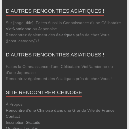
D’AUTRES RENCONTRES ASIATIQUES !
Sur [page_title], Faites Aussi la Connaissance d'une Célibataire
VietNamienne
ou Japonaise.
Rencontrez également des
Asiatiques
près de chez Vous
([post_category]) !
D’AUTRES RENCONTRES ASIATIQUES !
Faites la Connaissance d'une Célibataire VietNamienne ou
d'une Japonaise.
Rencontrez également des Asiatiques près de chez Vous !
SITE RENCONTRER-CHINOISE
À Propos
Rencontre d'une Chinoise dans une Grande Ville de France
Contact
Inscription Gratuite
Mentions Légales