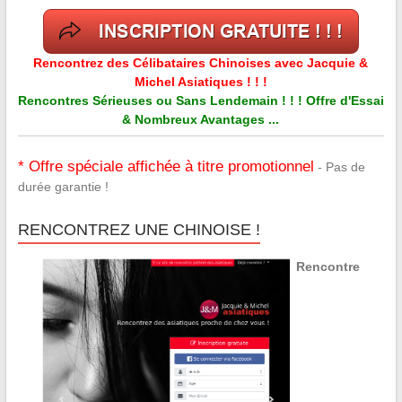
Rencontrez des Célibataires Chinoises avec Jacquie &
Michel Asiatiques ! ! !
Rencontres Sérieuses ou Sans Lendemain ! ! ! Offre d'Essai
& Nombreux Avantages ...
* Offre spéciale affichée à titre promotionnel
- Pas de
durée garantie !
RENCONTREZ UNE CHINOISE !
Rencontre