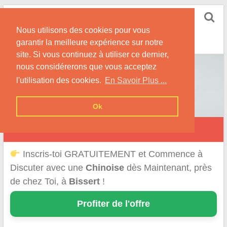
Skip
Rencontrer-Chinoise
to
Nos Conseils pour Rencontrer Une Femme
Nous utilisons des cookies pour vous
content
Originaire de Chine !
garantir la meilleure expérience sur notre
site. Si vous continuez à utiliser ce dernier,
nous considérerons que vous acceptez
l'utilisation des cookies.
En Savoir Plus ...
Ok
Bissert
Inscris-toi GRATUITEMENT et Commence à
Discuter avec une
Chinoise
dès Maintenant, près
de chez Toi, à
Bissert
!
Profiter de l'offre