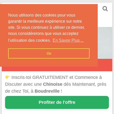
Skip
Rencontrer-Chinoise
to
Nos Conseils pour Rencontrer Une Femme
Nous utilisons des cookies pour vous
content
Originaire de Chine !
garantir la meilleure expérience sur notre
site. Si vous continuez à utiliser ce dernier,
nous considérerons que vous acceptez
l'utilisation des cookies.
En Savoir Plus ...
Ok
Boudreville
Inscris-toi GRATUITEMENT et Commence à
Discuter avec une
Chinoise
dès Maintenant, près
de chez Toi, à
Boudreville
!
Profiter de l'offre