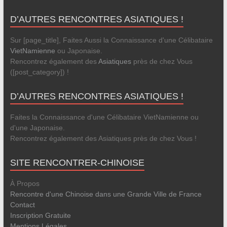
D’AUTRES RENCONTRES ASIATIQUES !
Sur [page_title], Faites Aussi la Connaissance d'une Célibataire
VietNamienne
ou Japonaise.
Rencontrez également des
Asiatiques
près de chez Vous
([post_category]) !
D’AUTRES RENCONTRES ASIATIQUES !
Faites la Connaissance d'une Célibataire VietNamienne ou
d'une Japonaise.
Rencontrez également des Asiatiques près de chez Vous !
SITE RENCONTRER-CHINOISE
À Propos
Rencontre d'une Chinoise dans une Grande Ville de France
Contact
Inscription Gratuite
Mentions Légales