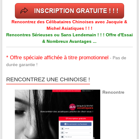
Rencontrez des Célibataires Chinoises avec Jacquie &
Michel Asiatiques ! ! !
Rencontres Sérieuses ou Sans Lendemain ! ! ! Offre d'Essai
& Nombreux Avantages ...
* Offre spéciale affichée à titre promotionnel
- Pas de
durée garantie !
RENCONTREZ UNE CHINOISE !
Rencontre