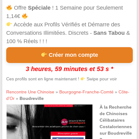
Offre
Spéciale
! 1 Semaine pour Seulement
1,14€
Accède aux Profils Vérifiés et Démarre des
Conversations Illimitées. Discrets -
Sans Tabou
&
100 % Réels ! ! !
Créer mon compte
3 heures, 59 minutes et 53 s *
Ces profils sont en ligne maintenant !
Swipe pour voir
Rencontre Une Chinoise
»
Bourgogne-Franche-Comté
»
Côte-
d'Or
»
Boudreville
À la Recherche
de Chinoises
Célibataires
Costaloriennes
sur Boudreville