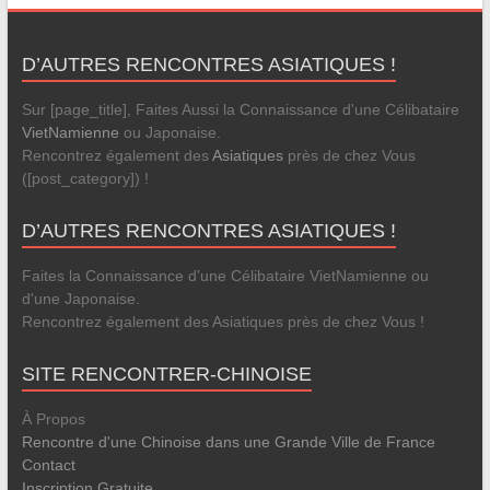
D’AUTRES RENCONTRES ASIATIQUES !
Sur [page_title], Faites Aussi la Connaissance d'une Célibataire
VietNamienne
ou Japonaise.
Rencontrez également des
Asiatiques
près de chez Vous
([post_category]) !
D’AUTRES RENCONTRES ASIATIQUES !
Faites la Connaissance d'une Célibataire VietNamienne ou
d'une Japonaise.
Rencontrez également des Asiatiques près de chez Vous !
SITE RENCONTRER-CHINOISE
À Propos
Rencontre d'une Chinoise dans une Grande Ville de France
Contact
Inscription Gratuite