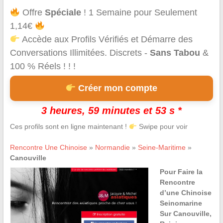
Offre
Spéciale
! 1 Semaine pour Seulement
1,14€
Accède aux Profils Vérifiés et Démarre des
Conversations Illimitées. Discrets -
Sans Tabou
&
100 % Réels ! ! !
Créer mon compte
3 heures, 59 minutes et 53 s *
Ces profils sont en ligne maintenant !
Swipe pour voir
Rencontre Une Chinoise
»
Normandie
»
Seine-Maritime
»
Canouville
Pour Faire la
Rencontre
d’une Chinoise
Seinomarine
Sur Canouville,