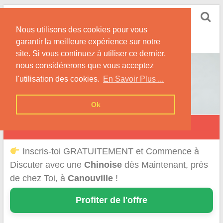
Skip
Rencontrer-Chinoise
to
Nos Conseils pour Rencontrer Une Femme
Nous utilisons des cookies pour vous
content
Originaire de Chine !
garantir la meilleure expérience sur notre
site. Si vous continuez à utiliser ce dernier,
nous considérerons que vous acceptez
l'utilisation des cookies.
En Savoir Plus ...
Ok
Canouville
Inscris-toi GRATUITEMENT et Commence à
Discuter avec une
Chinoise
dès Maintenant, près
de chez Toi, à
Canouville
!
Profiter de l'offre