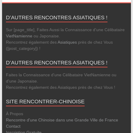
D’AUTRES RENCONTRES ASIATIQUES !
Sur [page_title], Faites Aussi la Connaissance d'une Célibataire
VietNamienne
ou Japonaise.
Rencontrez également des
Asiatiques
près de chez Vous
([post_category]) !
D’AUTRES RENCONTRES ASIATIQUES !
Faites la Connaissance d'une Célibataire VietNamienne ou
d'une Japonaise.
Rencontrez également des Asiatiques près de chez Vous !
SITE RENCONTRER-CHINOISE
À Propos
Rencontre d'une Chinoise dans une Grande Ville de France
Contact
Inscription Gratuite