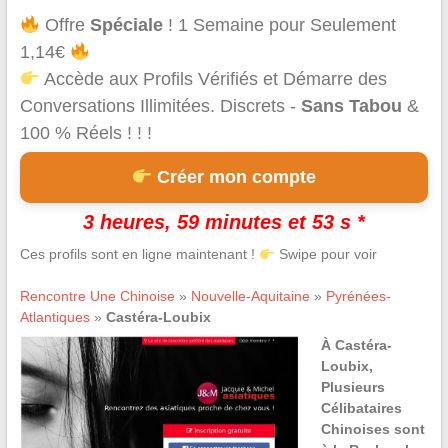
Offre
Spéciale
! 1 Semaine pour Seulement
1,14€
Accède aux Profils Vérifiés et Démarre des
Conversations Illimitées. Discrets -
Sans Tabou
&
100 % Réels ! ! !
Créer mon compte
3 heures, 59 minutes et 53 s *
Ces profils sont en ligne maintenant !
Swipe pour voir
Rencontre Une Chinoise
»
Nouvelle-Aquitaine
»
Pyrénées-
Atlantiques
»
Castéra-Loubix
À Castéra-
Loubix,
Plusieurs
Célibataires
Chinoises sont