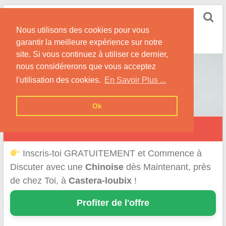
Skip
Rencontrer-Chinoise
to
Nos Conseils pour Rencontrer Une Femme
Nous utilisons des cookies pour vous
content
Originaire de Chine !
garantir la meilleure expérience sur notre
site. Si vous continuez à utiliser ce dernier,
nous considérerons que vous acceptez
l'utilisation des cookies.
En Savoir Plus ...
Ok
Castéra-Loubix
Inscris-toi GRATUITEMENT et Commence à
Discuter avec une
Chinoise
dès Maintenant, près
de chez Toi, à
Castera-loubix
!
Profiter de l'offre