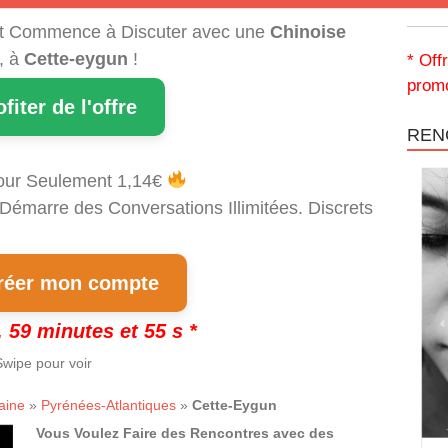
t Commence à Discuter avec une
Chinoise
, à
Cette-eygun
!
* Off
promo
ofiter de l'offre
REN
our Seulement 1,14€
 Démarre des Conversations Illimitées. Discrets
!
éer mon compte
 59 minutes et 54 s *
wipe pour voir
aine
»
Pyrénées-Atlantiques
»
Cette-Eygun
Vous Voulez Faire des Rencontres avec des