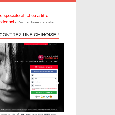
re spéciale affichée à titre
tionnel
- Pas de durée garantie !
CONTREZ UNE CHINOISE !