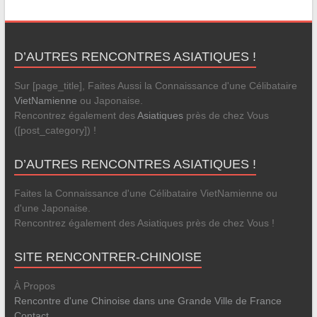
D’AUTRES RENCONTRES ASIATIQUES !
Sur [page_title], Faites Aussi la Connaissance d'une Célibataire
VietNamienne
ou Japonaise.
Rencontrez également des
Asiatiques
près de chez Vous
([post_category]) !
D’AUTRES RENCONTRES ASIATIQUES !
Faites la Connaissance d'une Célibataire VietNamienne ou
d'une Japonaise.
Rencontrez également des Asiatiques près de chez Vous !
SITE RENCONTRER-CHINOISE
À Propos
Rencontre d'une Chinoise dans une Grande Ville de France
Contact