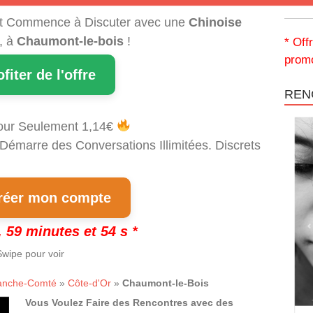
t Commence à Discuter avec une
Chinoise
, à
Chaumont-le-bois
!
* Off
promo
ofiter de l'offre
REN
our Seulement 1,14€
 Démarre des Conversations Illimitées. Discrets
!
éer mon compte
 59 minutes et 53 s *
wipe pour voir
anche-Comté
»
Côte-d'Or
»
Chaumont-le-Bois
Vous Voulez Faire des Rencontres avec des