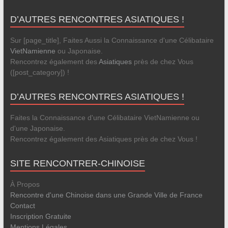
D’AUTRES RENCONTRES ASIATIQUES !
Sur [page_title], Faites Aussi la Connaissance d'une Célibataire
VietNamienne
ou Japonaise.
Rencontrez également des
Asiatiques
près de chez Vous
([post_category]) !
D’AUTRES RENCONTRES ASIATIQUES !
Faites la Connaissance d'une Célibataire VietNamienne ou
d'une Japonaise.
Rencontrez également des Asiatiques près de chez Vous !
SITE RENCONTRER-CHINOISE
À Propos
Rencontre d'une Chinoise dans une Grande Ville de France
Contact
Inscription Gratuite
Mentions Légales