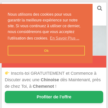
Skip
Rencontrer-Chinoise
to
Nos Conseils pour Rencontrer Une Femme
Nous utilisons des cookies pour vous
content
Originaire de Chine !
garantir la meilleure expérience sur notre
site. Si vous continuez à utiliser ce dernier,
nous considérerons que vous acceptez
l'utilisation des cookies.
En Savoir Plus ...
Ok
Chemenot
Inscris-toi GRATUITEMENT et Commence à
Discuter avec une
Chinoise
dès Maintenant, près
de chez Toi, à
Chemenot
!
Profiter de l'offre