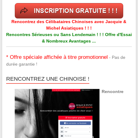
Rencontrez des Célibataires Chinoises avec Jacquie &
Michel Asiatiques ! ! !
Rencontres Sérieuses ou Sans Lendemain ! ! ! Offre d'Essai
& Nombreux Avantages ...
* Offre spéciale affichée à titre promotionnel
- Pas de
durée garantie !
RENCONTREZ UNE CHINOISE !
Rencontre