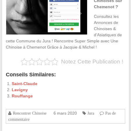
Chinoises Sur
Chemenot ?
Consultez les
Annonces de
Chinoises &
d’Asiatiques de
cette Commune du Jura ! Rencontre Super Simple avec Une
Chinoise à Chemenot Grâce à Jacquie & Michel !
Notez Cette Publication !
Conseils Similaires:
Saint-Claude
Lavigny
Rouffange
6 mars 2020
Rencontrer Chinoise
Jura
Pas de
commentaire