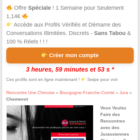
Offre
Spéciale
! 1 Semaine pour Seulement
1,14€
Accède aux Profils Vérifiés et Démarre des
Conversations Illimitées. Discrets -
Sans Tabou
&
100 % Réels ! ! !
Créer mon compte
3 heures, 59 minutes et 53 s *
Ces profils sont en ligne maintenant !
Swipe pour voir
Rencontre Une Chinoise
»
Bourgogne-Franche-Comté
»
Jura
»
Chemenot
Vous Voulez
Faire des
Rencontres
avec des
Jurassiennes