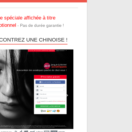
re spéciale affichée à titre
tionnel
- Pas de durée garantie !
CONTREZ UNE CHINOISE !