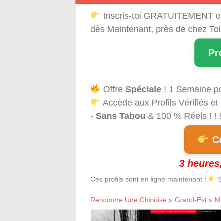
Inscris-toi GRATUITEMENT e
dès Maintenant, près de chez Toi
Pr
Offre
Spéciale
! 1 Semaine p
Accède aux Profils Vérifiés et
-
Sans Tabou
& 100 % Réels ! ! 
Cr
3 heures,
Ces profils sont en ligne maintenant !
S
Rencontre Une Chinoise
»
Grand-Est
»
M