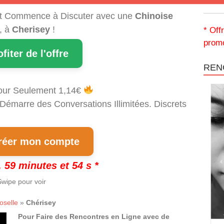
t Commence à Discuter avec une
Chinoise
, à
Cherisey
!
* Off
promo
ofiter de l'offre
REN
our Seulement 1,14€
 Démarre des Conversations Illimitées. Discrets
!
éer mon compte
 59 minutes et 53 s *
wipe pour voir
oselle
»
Chérisey
Pour Faire des Rencontres en Ligne avec de