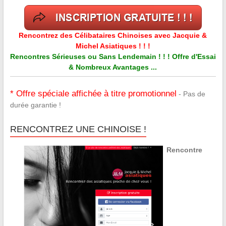
Rencontrez des Célibataires Chinoises avec Jacquie &
Michel Asiatiques ! ! !
Rencontres Sérieuses ou Sans Lendemain ! ! ! Offre d'Essai
& Nombreux Avantages ...
* Offre spéciale affichée à titre promotionnel
- Pas de
durée garantie !
RENCONTREZ UNE CHINOISE !
Rencontre