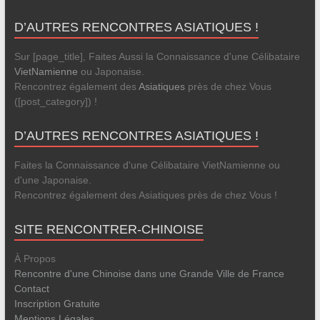
D’AUTRES RENCONTRES ASIATIQUES !
Sur [page_title], Faites Aussi la Connaissance d'une Célibataire
VietNamienne
ou Japonaise.
Rencontrez également des
Asiatiques
près de chez Vous
([post_category]) !
D’AUTRES RENCONTRES ASIATIQUES !
Faites la Connaissance d'une Célibataire VietNamienne ou
d'une Japonaise.
Rencontrez également des Asiatiques près de chez Vous !
SITE RENCONTRER-CHINOISE
À Propos
Rencontre d'une Chinoise dans une Grande Ville de France
Contact
Inscription Gratuite
Mentions Légales