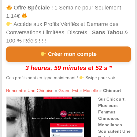
Offre
Spéciale
! 1 Semaine pour Seulement
1,14€
Accède aux Profils Vérifiés et Démarre des
Conversations Illimitées. Discrets -
Sans Tabou
&
100 % Réels ! ! !
Créer mon compte
3 heures, 59 minutes et 52 s *
Ces profils sont en ligne maintenant !
Swipe pour voir
Rencontre Une Chinoise
»
Grand-Est
»
Moselle
»
Chicourt
Sur Chicourt,
Plusieurs
Femmes
Chinoises
Mosellanes
Souhaitent Une