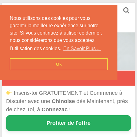
Skip
Rencontrer-Chinoise
to
Nos Conseils pour Rencontrer Une Femme
Nous utilisons des cookies pour vous
content
Originaire de Chine !
garantir la meilleure expérience sur notre
site. Si vous continuez à utiliser ce dernier,
nous considérerons que vous acceptez
l'utilisation des cookies.
En Savoir Plus ...
Ok
Connezac
Inscris-toi GRATUITEMENT et Commence à
Discuter avec une
Chinoise
dès Maintenant, près
de chez Toi, à
Connezac
!
Profiter de l'offre