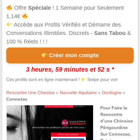
Offre
Spéciale
! 1 Semaine pour Seulement
1,14€
Accède aux Profils Vérifiés et Démarre des
Conversations Illimitées. Discrets -
Sans Tabou
&
100 % Réels ! ! !
Créer mon compte
3 heures, 59 minutes et 52 s *
Ces profils sont en ligne maintenant !
Swipe pour voir
Rencontre Une Chinoise
»
Nouvelle-Aquitaine
»
Dordogne
»
Connezac
Pour Faire la
Rencontre
d’une Chinoise
Périgourdine
Sur Connezac,