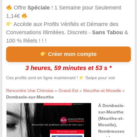
Offre
Spéciale
! 1 Semaine pour Seulement
1,14€
Accède aux Profils Vérifiés et Démarre des
Conversations Illimitées. Discrets -
Sans Tabou
&
100 % Réels ! ! !
Créer mon compte
3 heures, 59 minutes et 53 s *
Ces profils sont en ligne maintenant !
Swipe pour voir
Rencontre Une Chinoise
»
Grand-Est
»
Meurthe-et-Moselle
»
Dombasle-sur-Meurthe
À Dombasle-
sur-Meurthe
(Meurthe-et-
Moselle),
Nombreuses