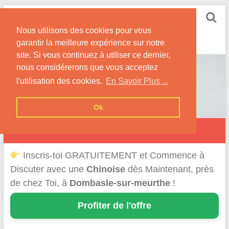
Skip
Rencontrer-Chinoise
to
Nos Conseils pour Rencontrer Une Femme
Nous utilisons des cookies pour vous
content
Originaire de Chine !
garantir la meilleure expérience sur notre
site. Si vous continuez à utiliser ce dernier,
nous considérerons que vous acceptez
l'utilisation des cookies.
En Savoir Plus ...
Ok
Dombasle-sur-Meurthe
Inscris-toi GRATUITEMENT et Commence à
Discuter avec une
Chinoise
dès Maintenant, près
de chez Toi, à
Dombasle-sur-meurthe
!
Profiter de l'offre