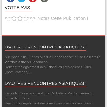
VOTRE AVIS !
Notez Cette Publication !
D’AUTRES RENCONTRES ASIATIQUES !
Sur [page_title], Faites Aussi la Connaissance d'une Célibataire
VietNamienne
ou Japonaise.
Rencontrez également des
Asiatiques
près de chez Vous
([post_category]) !
D’AUTRES RENCONTRES ASIATIQUES !
Faites la Connaissance d'une Célibataire VietNamienne ou
d'une Japonaise.
Rencontrez également des Asiatiques près de chez Vous !