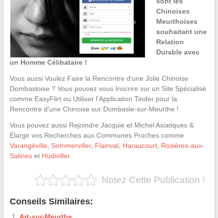
sont les
Chinoises
Meurthoises
souhaitant une
Relation
Durable avec
un Homme Célibataire !
Vous aussi Voulez Faire la Rencontre d’une Jolie Chinoise
Dombasloise ? Vous pouvez vous Inscrire sur un Site Spécialisé
comme EasyFlirt ou Utiliser l’Application Tinder pour la
Rencontre d’une Chinoise sur Dombasle-sur-Meurthe !
Vous pouvez aussi Rejoindre Jacquie et Michel Asiatiques &
Élargir vos Recherches aux Communes Proches comme
Varangéville
,
Sommerviller
,
Flainval
,
Haraucourt
,
Rosières-aux-
Salines
et
Hudiviller
.
Notez Cette Publication !
Conseils Similaires:
Art-sur-Meurthe