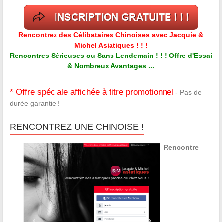
Rencontrez des Célibataires Chinoises avec Jacquie &
Michel Asiatiques ! ! !
Rencontres Sérieuses ou Sans Lendemain ! ! ! Offre d'Essai
& Nombreux Avantages ...
* Offre spéciale affichée à titre promotionnel
- Pas de
durée garantie !
RENCONTREZ UNE CHINOISE !
Rencontre