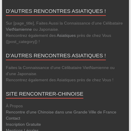
D’AUTRES RENCONTRES ASIATIQUES !
Sur [page_title], Faites Aussi la Connaissance d'une Célibataire
VietNamienne
ou Japonaise.
Rencontrez également des
Asiatiques
près de chez Vous
([post_category]) !
D’AUTRES RENCONTRES ASIATIQUES !
Faites la Connaissance d'une Célibataire VietNamienne ou
d'une Japonaise.
Rencontrez également des Asiatiques près de chez Vous !
SITE RENCONTRER-CHINOISE
À Propos
Rencontre d'une Chinoise dans une Grande Ville de France
Contact
Inscription Gratuite
Mentions Légales