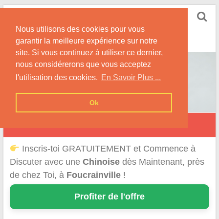
Skip
Rencontrer-Chinoise
to
Nos Conseils pour Rencontrer Une Femme
Nous utilisons des cookies pour vous
content
Originaire de Chine !
garantir la meilleure expérience sur notre
site. Si vous continuez à utiliser ce dernier,
nous considérerons que vous acceptez
l'utilisation des cookies.
En Savoir Plus ...
Ok
Foucrainville
Inscris-toi GRATUITEMENT et Commence à
Discuter avec une
Chinoise
dès Maintenant, près
de chez Toi, à
Foucrainville
!
Profiter de l'offre