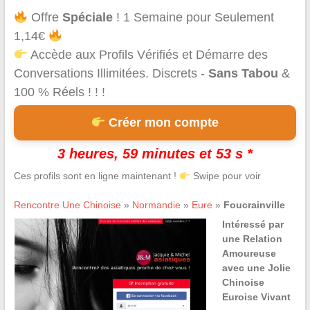
Offre
Spéciale
! 1 Semaine pour Seulement
1,14€
Accède aux Profils Vérifiés et Démarre des
Conversations Illimitées. Discrets -
Sans Tabou
&
100 % Réels ! ! !
Créer mon compte
3 heures, 59 minutes et 53 s *
Ces profils sont en ligne maintenant !
Swipe pour voir
Rencontre Une Chinoise
»
Normandie
»
Eure
»
Foucrainville
Intéressé par
une Relation
Amoureuse
avec une Jolie
Chinoise
Euroise Vivant