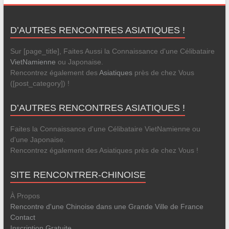
D’AUTRES RENCONTRES ASIATIQUES !
Sur [page_title], Faites Aussi la Connaissance d'une Célibataire
VietNamienne
ou Japonaise.
Rencontrez également des
Asiatiques
près de chez Vous
([post_category]) !
D’AUTRES RENCONTRES ASIATIQUES !
Faites la Connaissance d'une Célibataire VietNamienne ou
d'une Japonaise.
Rencontrez également des Asiatiques près de chez Vous !
SITE RENCONTRER-CHINOISE
À Propos
Rencontre d'une Chinoise dans une Grande Ville de France
Contact
Inscription Gratuite