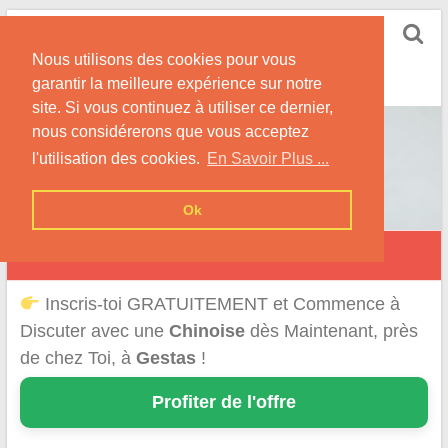
Skip
Rencontrer-Chinoise
to
Nos Conseils pour Rencontrer Une Femme
Nous utilisons des cookies pour vous
content
Originaire de Chine !
garantir la meilleure expérience sur notre
site. Si vous continuez à utiliser ce dernier,
nous considérerons que vous acceptez
l'utilisation des cookies.
En Savoir Plus ...
Ok
Gestas
Inscris-toi GRATUITEMENT et Commence à
Discuter avec une
Chinoise
dès Maintenant, près
de chez Toi, à
Gestas
!
Profiter de l'offre