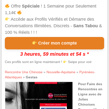
Offre
Spéciale
! 1 Semaine pour Seulement
1,14€
Accède aux Profils Vérifiés et Démarre des
Conversations Illimitées. Discrets -
Sans Tabou
&
100 % Réels ! ! !
Créer mon compte
3 heures, 59 minutes et 54 s *
Ces profils sont en ligne maintenant !
Swipe pour voir
Rencontre Une Chinoise
»
Nouvelle-Aquitaine
»
Pyrénées-
Atlantiques
»
Gestas
Pour Faire des
Rencontres en
Ligne avec de
Jolies
Chinoises