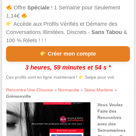
Offre
Spéciale
! 1 Semaine pour Seulement
1,14€
Accède aux Profils Vérifiés et Démarre des
Conversations Illimitées. Discrets -
Sans Tabou
&
100 % Réels ! ! !
Créer mon compte
3 heures, 59 minutes et 54 s *
Ces profils sont en ligne maintenant !
Swipe pour voir
Rencontre Une Chinoise
»
Normandie
»
Seine-Maritime
»
Grémonville
Vous Voulez
Faire des
Rencontres
avec des
Seinomarines