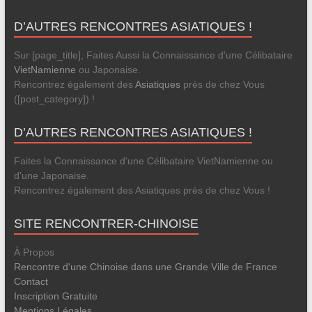
D’AUTRES RENCONTRES ASIATIQUES !
Sur [page_title], Faites Aussi la Connaissance d'une Célibataire
VietNamienne
ou Japonaise.
Rencontrez également des
Asiatiques
près de chez Vous
([post_category]) !
D’AUTRES RENCONTRES ASIATIQUES !
Faites la Connaissance d'une Célibataire VietNamienne ou
d'une Japonaise.
Rencontrez également des Asiatiques près de chez Vous !
SITE RENCONTRER-CHINOISE
À Propos
Rencontre d'une Chinoise dans une Grande Ville de France
Contact
Inscription Gratuite
Mentions Légales