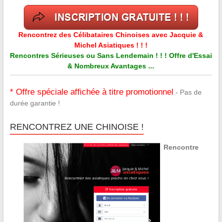
Rencontrez des Célibataires Chinoises avec Jacquie &
Michel Asiatiques ! ! !
Rencontres Sérieuses ou Sans Lendemain ! ! ! Offre d'Essai
& Nombreux Avantages ...
* Offre spéciale affichée à titre promotionnel
- Pas de
durée garantie !
RENCONTREZ UNE CHINOISE !
Rencontre