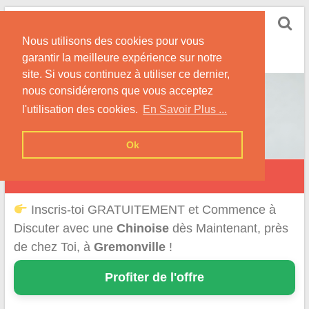
Skip
Rencontrer-Chinoise
to
Nos Conseils pour Rencontrer Une Femme
Nous utilisons des cookies pour vous
content
Originaire de Chine !
garantir la meilleure expérience sur notre
site. Si vous continuez à utiliser ce dernier,
nous considérerons que vous acceptez
l'utilisation des cookies.
En Savoir Plus ...
Ok
Grémonville
Inscris-toi GRATUITEMENT et Commence à
Discuter avec une
Chinoise
dès Maintenant, près
de chez Toi, à
Gremonville
!
Profiter de l'offre