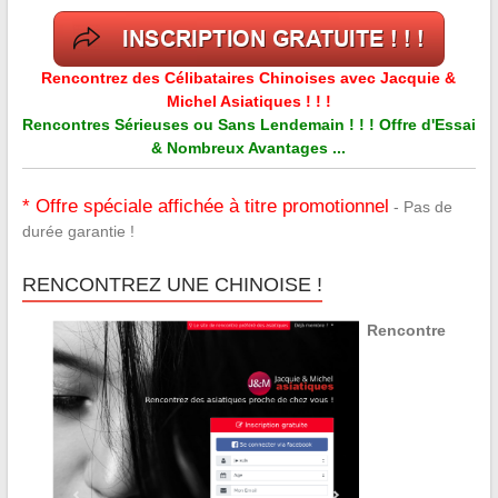
Rencontrez des Célibataires Chinoises avec Jacquie &
Michel Asiatiques ! ! !
Rencontres Sérieuses ou Sans Lendemain ! ! ! Offre d'Essai
& Nombreux Avantages ...
* Offre spéciale affichée à titre promotionnel
- Pas de
durée garantie !
RENCONTREZ UNE CHINOISE !
Rencontre