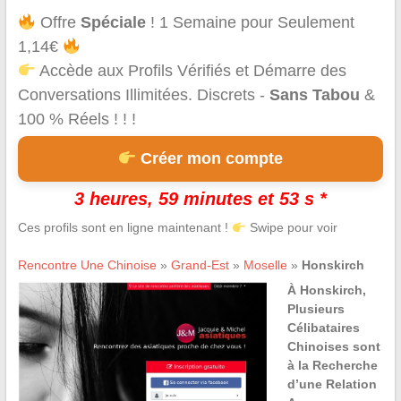
Offre
Spéciale
! 1 Semaine pour Seulement
1,14€
Accède aux Profils Vérifiés et Démarre des
Conversations Illimitées. Discrets -
Sans Tabou
&
100 % Réels ! ! !
Créer mon compte
3 heures, 59 minutes et 53 s *
Ces profils sont en ligne maintenant !
Swipe pour voir
Rencontre Une Chinoise
»
Grand-Est
»
Moselle
»
Honskirch
À Honskirch,
Plusieurs
Célibataires
Chinoises sont
à la Recherche
d’une Relation