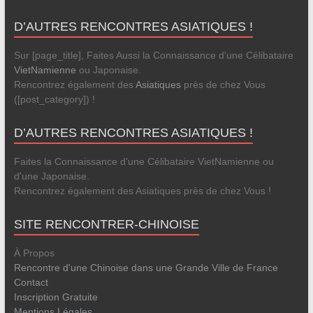
D’AUTRES RENCONTRES ASIATIQUES !
Sur [page_title], Faites Aussi la Connaissance d'une Célibataire
VietNamienne
ou Japonaise.
Rencontrez également des
Asiatiques
près de chez Vous
([post_category]) !
D’AUTRES RENCONTRES ASIATIQUES !
Faites la Connaissance d'une Célibataire VietNamienne ou
d'une Japonaise.
Rencontrez également des Asiatiques près de chez Vous !
SITE RENCONTRER-CHINOISE
À Propos
Rencontre d'une Chinoise dans une Grande Ville de France
Contact
Inscription Gratuite
Mentions Légales