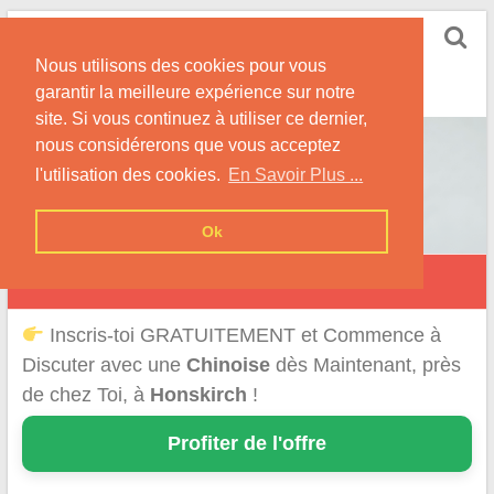
Skip
Rencontrer-Chinoise
to
Nos Conseils pour Rencontrer Une Femme
Nous utilisons des cookies pour vous
content
Originaire de Chine !
garantir la meilleure expérience sur notre
site. Si vous continuez à utiliser ce dernier,
nous considérerons que vous acceptez
l'utilisation des cookies.
En Savoir Plus ...
Ok
Honskirch
Inscris-toi GRATUITEMENT et Commence à
Discuter avec une
Chinoise
dès Maintenant, près
de chez Toi, à
Honskirch
!
Profiter de l'offre