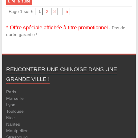
Lire la suite
Page 1 sur 6
1
2
3
5
* Offre spéciale affichée à titre promotionnel
- Pas de
durée garantie !
RENCONTRER UNE CHINOISE DANS UNE
GRANDE VILLE !
Paris
Marseille
Lyon
Toulouse
Nice
Nantes
Montpellier
Strasbourg