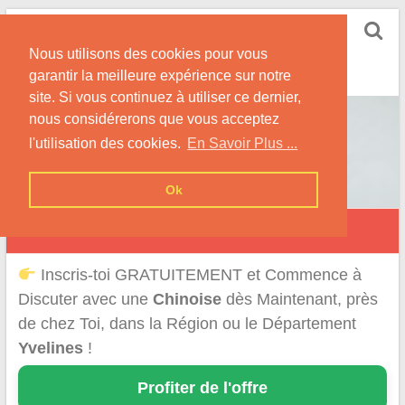
Skip
Rencontrer-Chinoise
to
Nos Conseils pour Rencontrer Une Femme
Nous utilisons des cookies pour vous
content
Originaire de Chine !
garantir la meilleure expérience sur notre
site. Si vous continuez à utiliser ce dernier,
nous considérerons que vous acceptez
l'utilisation des cookies.
En Savoir Plus ...
Ok
Rencontre d'une Chinoise dans les Yvelines
Inscris-toi GRATUITEMENT et Commence à
Discuter avec une
Chinoise
dès Maintenant, près
de chez Toi, dans la Région ou le Département
Yvelines
!
Profiter de l'offre