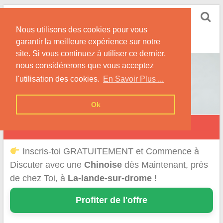
Skip
Rencontrer-Chinoise
to
Nos Conseils pour Rencontrer Une Femme
Nous utilisons des cookies pour vous
content
Originaire de Chine !
garantir la meilleure expérience sur notre
site. Si vous continuez à utiliser ce dernier,
nous considérerons que vous acceptez
l'utilisation des cookies.
En Savoir Plus ...
Ok
La Lande-sur-Drôme
Inscris-toi GRATUITEMENT et Commence à
Discuter avec une
Chinoise
dès Maintenant, près
de chez Toi, à
La-lande-sur-drome
!
Profiter de l'offre