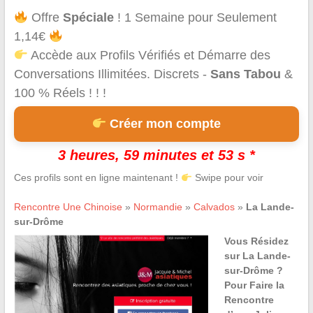
Offre
Spéciale
! 1 Semaine pour Seulement
1,14€
Accède aux Profils Vérifiés et Démarre des
Conversations Illimitées. Discrets -
Sans Tabou
&
100 % Réels ! ! !
Créer mon compte
3 heures, 59 minutes et 53 s *
Ces profils sont en ligne maintenant !
Swipe pour voir
Rencontre Une Chinoise
»
Normandie
»
Calvados
»
La Lande-
sur-Drôme
Vous Résidez
sur La Lande-
sur-Drôme ?
Pour Faire la
Rencontre