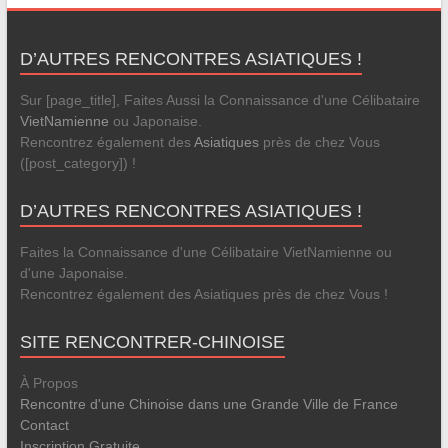
D’AUTRES RENCONTRES ASIATIQUES !
Sur [page_title], Faites Aussi la Connaissance d'une Célibataire
VietNamienne
ou Japonaise.
Rencontrez également des
Asiatiques
près de chez Vous
([post_category]) !
D’AUTRES RENCONTRES ASIATIQUES !
Faites la Connaissance d'une Célibataire VietNamienne ou
d'une Japonaise.
Rencontrez également des Asiatiques près de chez Vous !
SITE RENCONTRER-CHINOISE
À Propos
Rencontre d'une Chinoise dans une Grande Ville de France
Contact
Inscription Gratuite