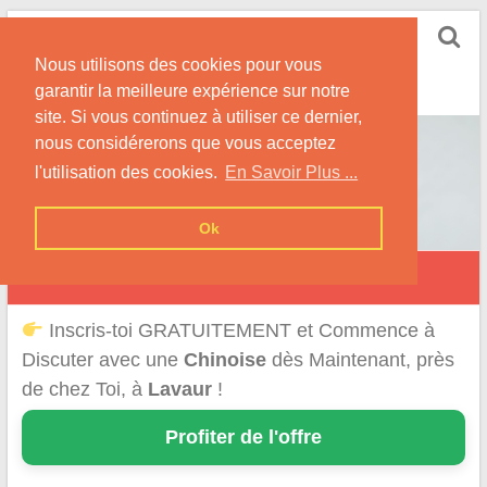
Skip
Rencontrer-Chinoise
to
Nos Conseils pour Rencontrer Une Femme
Nous utilisons des cookies pour vous
content
Originaire de Chine !
garantir la meilleure expérience sur notre
site. Si vous continuez à utiliser ce dernier,
nous considérerons que vous acceptez
l'utilisation des cookies.
En Savoir Plus ...
Ok
Lavaur
Inscris-toi GRATUITEMENT et Commence à
Discuter avec une
Chinoise
dès Maintenant, près
de chez Toi, à
Lavaur
!
Profiter de l'offre