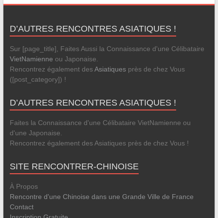
D’AUTRES RENCONTRES ASIATIQUES !
Sur [page_title], Faites Aussi la Connaissance d'une Célibataire
VietNamienne
ou Japonaise.
Rencontrez également des
Asiatiques
près de chez Vous
([post_category]) !
D’AUTRES RENCONTRES ASIATIQUES !
Faites la Connaissance d'une Célibataire VietNamienne ou
d'une Japonaise.
Rencontrez également des Asiatiques près de chez Vous !
SITE RENCONTRER-CHINOISE
À Propos
Rencontre d'une Chinoise dans une Grande Ville de France
Contact
Inscription Gratuite