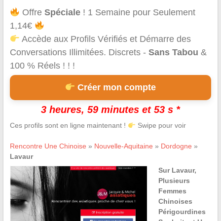
Offre
Spéciale
! 1 Semaine pour Seulement
1,14€
Accède aux Profils Vérifiés et Démarre des
Conversations Illimitées. Discrets -
Sans Tabou
&
100 % Réels ! ! !
Créer mon compte
3 heures, 59 minutes et 53 s *
Ces profils sont en ligne maintenant !
Swipe pour voir
Rencontre Une Chinoise
»
Nouvelle-Aquitaine
»
Dordogne
»
Lavaur
Sur Lavaur,
Plusieurs
Femmes
Chinoises
Périgourdines