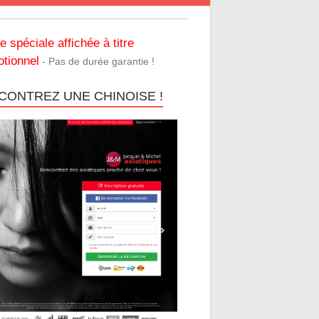
re spéciale affichée à titre
tionnel
- Pas de durée garantie !
CONTREZ UNE CHINOISE !