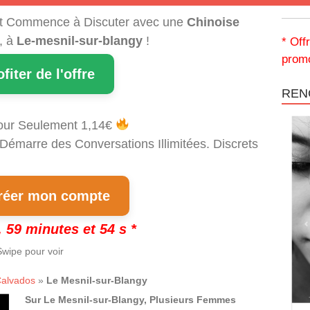
t Commence à Discuter avec une
Chinoise
, à
Le-mesnil-sur-blangy
!
* Off
promo
ofiter de l'offre
REN
our Seulement 1,14€
 Démarre des Conversations Illimitées. Discrets
!
éer mon compte
 59 minutes et 53 s *
wipe pour voir
alvados
»
Le Mesnil-sur-Blangy
Sur Le Mesnil-sur-Blangy, Plusieurs Femmes