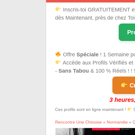
Inscris-toi GRATUITEMENT e
dès Maintenant, près de chez Toi
Pr
Offre
Spéciale
! 1 Semaine p
Accède aux Profils Vérifiés et
-
Sans Tabou
& 100 % Réels ! ! 
Cr
3 heures,
Ces profils sont en ligne maintenant !
S
Rencontre Une Chinoise
»
Normandie
»
C