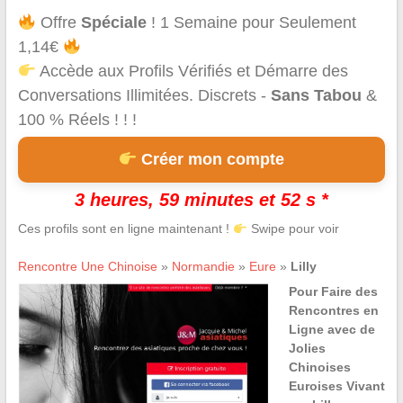
Offre
Spéciale
! 1 Semaine pour Seulement
1,14€
Accède aux Profils Vérifiés et Démarre des
Conversations Illimitées. Discrets -
Sans Tabou
&
100 % Réels ! ! !
Créer mon compte
3 heures, 59 minutes et 52 s *
Ces profils sont en ligne maintenant !
Swipe pour voir
Rencontre Une Chinoise
»
Normandie
»
Eure
»
Lilly
Pour Faire des
Rencontres en
Ligne avec de
Jolies
Chinoises
Euroises Vivant