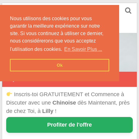
Skip
Rencontrer-Chinoise
to
Nos Conseils pour Rencontrer Une Femme
Nous utilisons des cookies pour vous
content
Originaire de Chine !
garantir la meilleure expérience sur notre
site. Si vous continuez à utiliser ce dernier,
nous considérerons que vous acceptez
l'utilisation des cookies.
En Savoir Plus ...
Ok
Lilly
Inscris-toi GRATUITEMENT et Commence à
Discuter avec une
Chinoise
dès Maintenant, près
de chez Toi, à
Lilly
!
Profiter de l'offre