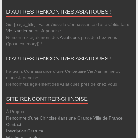
D’AUTRES RENCONTRES ASIATIQUES !
Sur [page_title], Faites Aussi la Connaissance d'une Célibataire
VietNamienne
ou Japonaise.
Rencontrez également des
Asiatiques
près de chez Vous
([post_category]) !
D’AUTRES RENCONTRES ASIATIQUES !
Faites la Connaissance d'une Célibataire VietNamienne ou
d'une Japonaise.
Rencontrez également des Asiatiques près de chez Vous !
SITE RENCONTRER-CHINOISE
À Propos
Rencontre d'une Chinoise dans une Grande Ville de France
Contact
Inscription Gratuite
Mentions Légales