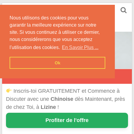
Skip
Rencontrer-Chinoise
to
Nos Conseils pour Rencontrer Une Femme
Nous utilisons des cookies pour vous
content
Originaire de Chine !
garantir la meilleure expérience sur notre
site. Si vous continuez à utiliser ce dernier,
nous considérerons que vous acceptez
l'utilisation des cookies.
En Savoir Plus ...
Ok
Lizine
Inscris-toi GRATUITEMENT et Commence à
Discuter avec une
Chinoise
dès Maintenant, près
de chez Toi, à
Lizine
!
Profiter de l'offre