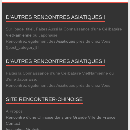
D’AUTRES RENCONTRES ASIATIQUES !
Sur [page_title], Faites Aussi la Connaissance d'une Célibataire
VietNamienne
ou Japonaise.
Rencontrez également des
Asiatiques
près de chez Vous
([post_category]) !
D’AUTRES RENCONTRES ASIATIQUES !
Faites la Connaissance d'une Célibataire VietNamienne ou
d'une Japonaise.
Rencontrez également des Asiatiques près de chez Vous !
SITE RENCONTRER-CHINOISE
À Propos
Rencontre d'une Chinoise dans une Grande Ville de France
Contact
Inscription Gratuite