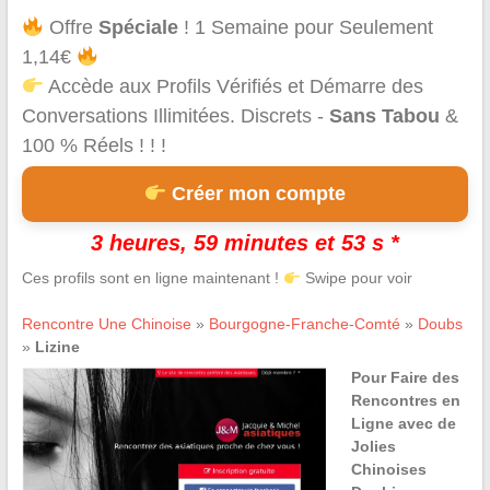
Offre
Spéciale
! 1 Semaine pour Seulement
1,14€
Accède aux Profils Vérifiés et Démarre des
Conversations Illimitées. Discrets -
Sans Tabou
&
100 % Réels ! ! !
Créer mon compte
3 heures, 59 minutes et 53 s *
Ces profils sont en ligne maintenant !
Swipe pour voir
Rencontre Une Chinoise
»
Bourgogne-Franche-Comté
»
Doubs
»
Lizine
Pour Faire des
Rencontres en
Ligne avec de
Jolies
Chinoises