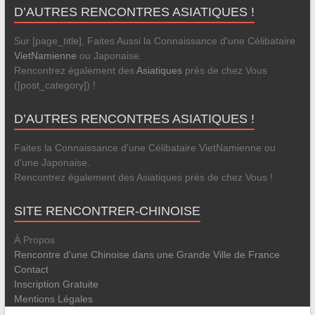
D’AUTRES RENCONTRES ASIATIQUES !
Sur [page_title], Faites Aussi la Connaissance d'une Célibataire
VietNamienne
ou Japonaise.
Rencontrez également des
Asiatiques
près de chez Vous
([post_category]) !
D’AUTRES RENCONTRES ASIATIQUES !
Faites la Connaissance d'une Célibataire VietNamienne ou
d'une Japonaise.
Rencontrez également des Asiatiques près de chez Vous !
SITE RENCONTRER-CHINOISE
À Propos
Rencontre d'une Chinoise dans une Grande Ville de France
Contact
Inscription Gratuite
Mentions Légales