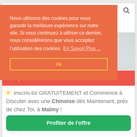
Skip
Rencontrer-Chinoise
to
Nos Conseils pour Rencontrer Une Femme
Nous utilisons des cookies pour vous
content
Originaire de Chine !
garantir la meilleure expérience sur notre
site. Si vous continuez à utiliser ce dernier,
nous considérerons que vous acceptez
l'utilisation des cookies.
En Savoir Plus ...
Ok
Malmy
Inscris-toi GRATUITEMENT et Commence à
Discuter avec une
Chinoise
dès Maintenant, près
de chez Toi, à
Malmy
!
Profiter de l'offre