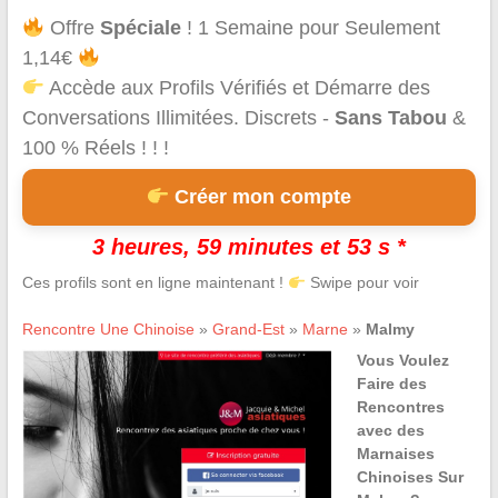
Offre
Spéciale
! 1 Semaine pour Seulement
1,14€
Accède aux Profils Vérifiés et Démarre des
Conversations Illimitées. Discrets -
Sans Tabou
&
100 % Réels ! ! !
Créer mon compte
3 heures, 59 minutes et 53 s *
Ces profils sont en ligne maintenant !
Swipe pour voir
Rencontre Une Chinoise
»
Grand-Est
»
Marne
»
Malmy
Vous Voulez
Faire des
Rencontres
avec des
Marnaises
Chinoises Sur