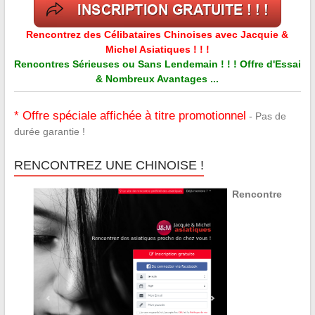
Rencontrez des Célibataires Chinoises avec Jacquie &
Michel Asiatiques ! ! !
Rencontres Sérieuses ou Sans Lendemain ! ! ! Offre d'Essai
& Nombreux Avantages ...
* Offre spéciale affichée à titre promotionnel
- Pas de
durée garantie !
RENCONTREZ UNE CHINOISE !
Rencontre