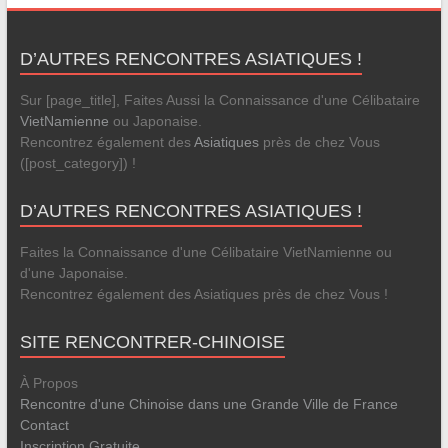
D’AUTRES RENCONTRES ASIATIQUES !
Sur [page_title], Faites Aussi la Connaissance d'une Célibataire
VietNamienne
ou Japonaise.
Rencontrez également des
Asiatiques
près de chez Vous
([post_category]) !
D’AUTRES RENCONTRES ASIATIQUES !
Faites la Connaissance d'une Célibataire VietNamienne ou
d'une Japonaise.
Rencontrez également des Asiatiques près de chez Vous !
SITE RENCONTRER-CHINOISE
À Propos
Rencontre d'une Chinoise dans une Grande Ville de France
Contact
Inscription Gratuite