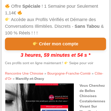
Offre
Spéciale
! 1 Semaine pour Seulement
1,14€
Accède aux Profils Vérifiés et Démarre des
Conversations Illimitées. Discrets -
Sans Tabou
&
100 % Réels ! ! !
Créer mon compte
3 heures, 59 minutes et 54 s *
Ces profils sont en ligne maintenant !
Swipe pour voir
Rencontre Une Chinoise
»
Bourgogne-Franche-Comté
»
Côte-
d'Or
»
Marcilly-et-Dracy
Vous Cherchez
de Belles
Chinoises
Costaloriennes
Vivant Sur