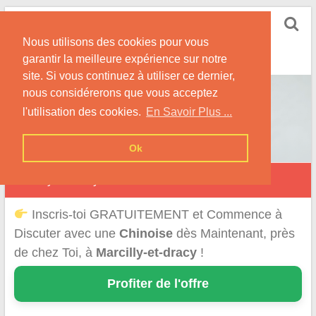
Skip
Rencontrer-Chinoise
to
Nos Conseils pour Rencontrer Une Femme
Nous utilisons des cookies pour vous
content
Originaire de Chine !
garantir la meilleure expérience sur notre
site. Si vous continuez à utiliser ce dernier,
nous considérerons que vous acceptez
l'utilisation des cookies.
En Savoir Plus ...
Ok
Marcilly-et-Dracy
Inscris-toi GRATUITEMENT et Commence à
Discuter avec une
Chinoise
dès Maintenant, près
de chez Toi, à
Marcilly-et-dracy
!
Profiter de l'offre