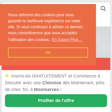
Skip
Rencontrer-Chinoise
to
Nos Conseils pour Rencontrer Une Femme
Nous utilisons des cookies pour vous
content
Originaire de Chine !
garantir la meilleure expérience sur notre
site. Si vous continuez à utiliser ce dernier,
nous considérerons que vous acceptez
l'utilisation des cookies.
En Savoir Plus ...
Ok
Monmarvès
Inscris-toi GRATUITEMENT et Commence à
Discuter avec une
Chinoise
dès Maintenant, près
de chez Toi, à
Monmarves
!
Profiter de l'offre