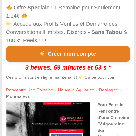
Offre
Spéciale
! 1 Semaine pour Seulement
1,14€
Accède aux Profils Vérifiés et Démarre des
Conversations Illimitées. Discrets -
Sans Tabou
&
100 % Réels ! ! !
Créer mon compte
3 heures, 59 minutes et 53 s *
Ces profils sont en ligne maintenant !
Swipe pour voir
Rencontre Une Chinoise
»
Nouvelle-Aquitaine
»
Dordogne
»
Monmarvès
Pour Faire la
Rencontre
d’une Chinoise
Périgourdine
Sur