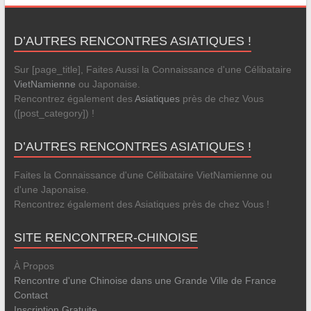
D’AUTRES RENCONTRES ASIATIQUES !
Sur [page_title], Faites Aussi la Connaissance d'une Célibataire
VietNamienne
ou Japonaise.
Rencontrez également des
Asiatiques
près de chez Vous
([post_category]) !
D’AUTRES RENCONTRES ASIATIQUES !
Faites la Connaissance d'une Célibataire VietNamienne ou
d'une Japonaise.
Rencontrez également des Asiatiques près de chez Vous !
SITE RENCONTRER-CHINOISE
À Propos
Rencontre d'une Chinoise dans une Grande Ville de France
Contact
Inscription Gratuite