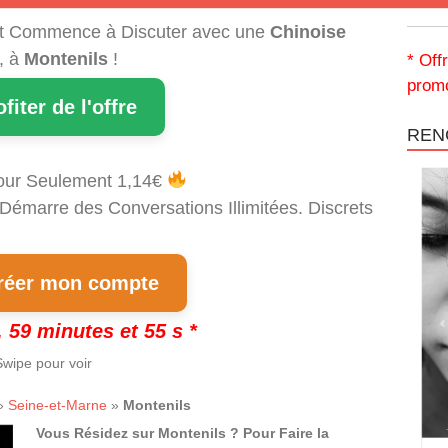
t Commence à Discuter avec une
Chinoise
, à
Montenils
!
* Off
promo
ofiter de l'offre
REN
our Seulement 1,14€
 Démarre des Conversations Illimitées. Discrets
!
éer mon compte
 59 minutes et 54 s *
wipe pour voir
»
Seine-et-Marne
»
Montenils
Vous Résidez sur Montenils ? Pour Faire la