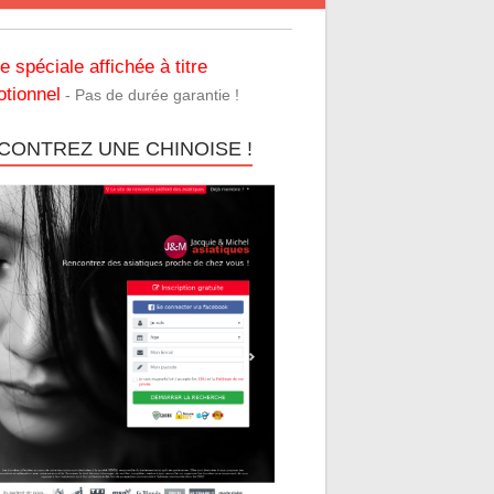
re spéciale affichée à titre
tionnel
- Pas de durée garantie !
CONTREZ UNE CHINOISE !