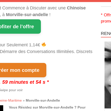
t Commence à Discuter avec une
Chinoise
, à
Morville-sur-andelle
!
* Off
promo
ofiter de l'offre
REN
our Seulement 1,14€
 Démarre des Conversations Illimitées. Discrets
!
éer mon compte
 59 minutes et 53 s *
wipe pour voir
eine-Maritime
»
Morville-sur-Andelle
Vous Résidez sur Morville-sur-Andelle ? Pour