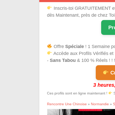
Inscris-toi GRATUITEMENT e
dès Maintenant, près de chez Toi
Pr
Offre
Spéciale
! 1 Semaine p
Accède aux Profils Vérifiés et
-
Sans Tabou
& 100 % Réels ! ! 
Cr
3 heures,
Ces profils sont en ligne maintenant !
S
Rencontre Une Chinoise
»
Normandie
»
S