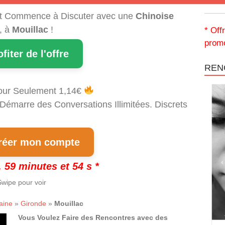
t Commence à Discuter avec une
Chinoise
, à
Mouillac
!
* Off
promo
ofiter de l'offre
REN
our Seulement 1,14€
 Démarre des Conversations Illimitées. Discrets
!
éer mon compte
 59 minutes et 53 s *
wipe pour voir
aine
»
Gironde
»
Mouillac
Vous Voulez Faire des Rencontres avec des