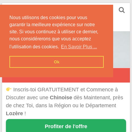
Skip
Rencontrer-Chinoise
to
Nos Conseils pour Rencontrer Une Femme
Nous utilisons des cookies pour vous
content
Originaire de Chine !
garantir la meilleure expérience sur notre
site. Si vous continuez à utiliser ce dernier,
nous considérerons que vous acceptez
l'utilisation des cookies.
En Savoir Plus ...
Ok
Rencontre d'une Chinoise en Lozère
Inscris-toi GRATUITEMENT et Commence à
Discuter avec une
Chinoise
dès Maintenant, près
de chez Toi, dans la Région ou le Département
Lozère
!
Profiter de l'offre