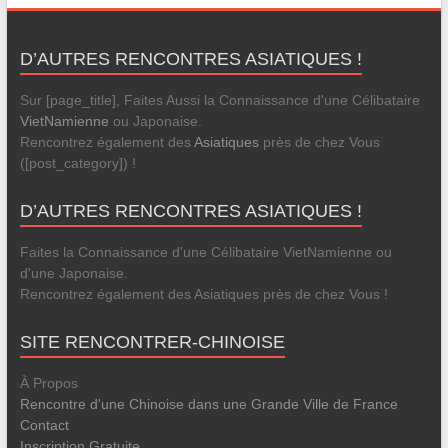
D’AUTRES RENCONTRES ASIATIQUES !
Sur [page_title], Faites Aussi la Connaissance d'une Célibataire
VietNamienne
ou Japonaise.
Rencontrez également des
Asiatiques
près de chez Vous
([post_category]) !
D’AUTRES RENCONTRES ASIATIQUES !
Faites la Connaissance d'une Célibataire VietNamienne ou
d'une Japonaise.
Rencontrez également des Asiatiques près de chez Vous !
SITE RENCONTRER-CHINOISE
À Propos
Rencontre d'une Chinoise dans une Grande Ville de France
Contact
Inscription Gratuite