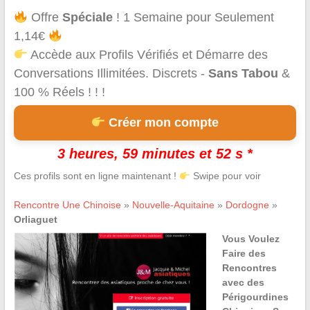
Offre
Spéciale
! 1 Semaine pour Seulement
1,14€
Accède aux Profils Vérifiés et Démarre des
Conversations Illimitées. Discrets -
Sans Tabou
&
100 % Réels ! ! !
Créer mon compte
3 heures, 59 minutes et 52 s *
Ces profils sont en ligne maintenant !
Swipe pour voir
Rencontre Une Chinoise
»
Nouvelle-Aquitaine
»
Dordogne
»
Orliaguet
Vous Voulez
Faire des
Rencontres
avec des
Périgourdines