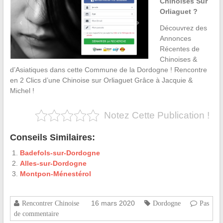
Chinoises Sur
Orliaguet ?
Découvrez des
Annonces
Récentes de
Chinoises &
d’Asiatiques dans cette Commune de la Dordogne ! Rencontre
en 2 Clics d’une Chinoise sur Orliaguet Grâce à Jacquie &
Michel !
Notez Cette Publication !
Conseils Similaires:
Badefols-sur-Dordogne
Alles-sur-Dordogne
Montpon-Ménestérol
16 mars 2020
Rencontrer Chinoise
Dordogne
Pas
de commentaire