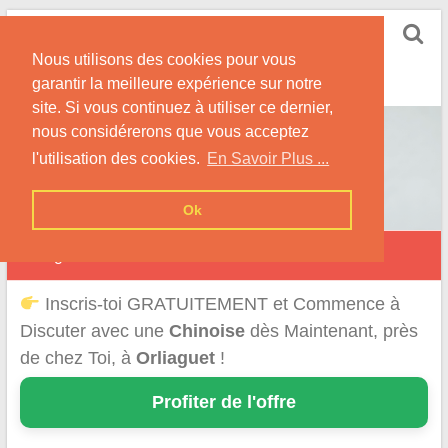
Skip
Rencontrer-Chinoise
to
Nos Conseils pour Rencontrer Une Femme
Nous utilisons des cookies pour vous
content
Originaire de Chine !
garantir la meilleure expérience sur notre
site. Si vous continuez à utiliser ce dernier,
nous considérerons que vous acceptez
l'utilisation des cookies.
En Savoir Plus ...
Ok
Orliaguet
Inscris-toi GRATUITEMENT et Commence à
Discuter avec une
Chinoise
dès Maintenant, près
de chez Toi, à
Orliaguet
!
Profiter de l'offre