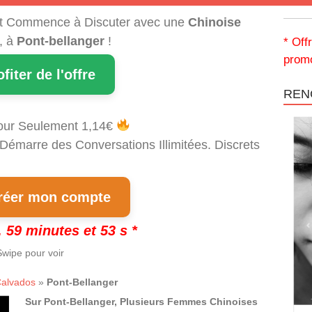
t Commence à Discuter avec une
Chinoise
, à
Pont-bellanger
!
* Off
promo
ofiter de l'offre
REN
our Seulement 1,14€
 Démarre des Conversations Illimitées. Discrets
!
éer mon compte
 59 minutes et 52 s *
wipe pour voir
alvados
»
Pont-Bellanger
Sur Pont-Bellanger, Plusieurs Femmes Chinoises