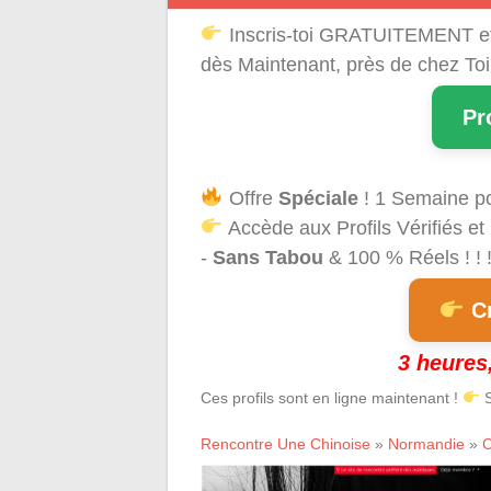
Inscris-toi GRATUITEMENT e
dès Maintenant, près de chez Toi
Pr
Offre
Spéciale
! 1 Semaine p
Accède aux Profils Vérifiés et
-
Sans Tabou
& 100 % Réels ! ! 
Cr
3 heures,
Ces profils sont en ligne maintenant !
S
Rencontre Une Chinoise
»
Normandie
»
C