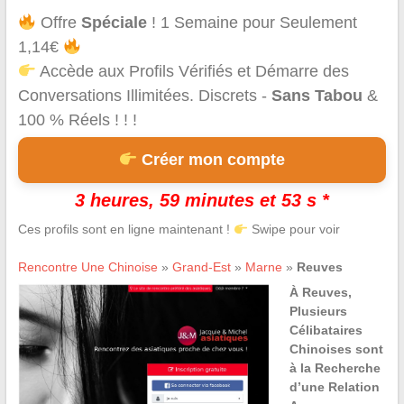
Offre
Spéciale
! 1 Semaine pour Seulement
1,14€
Accède aux Profils Vérifiés et Démarre des
Conversations Illimitées. Discrets -
Sans Tabou
&
100 % Réels ! ! !
Créer mon compte
3 heures, 59 minutes et 53 s *
Ces profils sont en ligne maintenant !
Swipe pour voir
Rencontre Une Chinoise
»
Grand-Est
»
Marne
»
Reuves
À Reuves,
Plusieurs
Célibataires
Chinoises sont
à la Recherche
d’une Relation