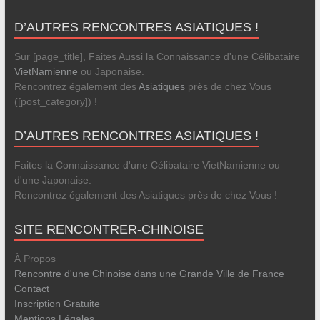
D’AUTRES RENCONTRES ASIATIQUES !
Sur [page_title], Faites Aussi la Connaissance d'une Célibataire
VietNamienne
ou Japonaise.
Rencontrez également des
Asiatiques
près de chez Vous
([post_category]) !
D’AUTRES RENCONTRES ASIATIQUES !
Faites la Connaissance d'une Célibataire VietNamienne ou
d'une Japonaise.
Rencontrez également des Asiatiques près de chez Vous !
SITE RENCONTRER-CHINOISE
À Propos
Rencontre d'une Chinoise dans une Grande Ville de France
Contact
Inscription Gratuite
Mentions Légales