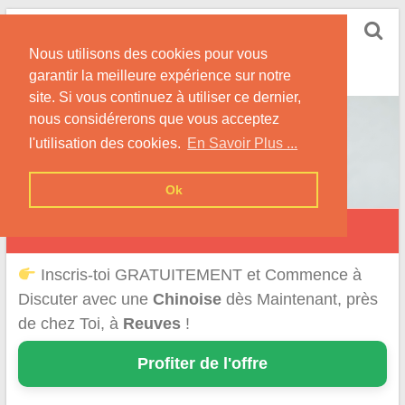
Skip
Rencontrer-Chinoise
to
Nos Conseils pour Rencontrer Une Femme
Nous utilisons des cookies pour vous
content
Originaire de Chine !
garantir la meilleure expérience sur notre
site. Si vous continuez à utiliser ce dernier,
nous considérerons que vous acceptez
l'utilisation des cookies.
En Savoir Plus ...
Ok
Reuves
Inscris-toi GRATUITEMENT et Commence à
Discuter avec une
Chinoise
dès Maintenant, près
de chez Toi, à
Reuves
!
Profiter de l'offre