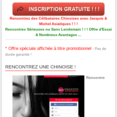
Rencontrez des Célibataires Chinoises avec Jacquie &
Michel Asiatiques ! ! !
Rencontres Sérieuses ou Sans Lendemain ! ! ! Offre d'Essai
& Nombreux Avantages ...
* Offre spéciale affichée à titre promotionnel
- Pas de
durée garantie !
RENCONTREZ UNE CHINOISE !
Rencontre