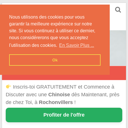
Skip
Rencontrer-Chinoise
to
Nos Conseils pour Rencontrer Une Femme
Nous utilisons des cookies pour vous
content
Originaire de Chine !
garantir la meilleure expérience sur notre
site. Si vous continuez à utiliser ce dernier,
nous considérerons que vous acceptez
l'utilisation des cookies.
En Savoir Plus ...
Ok
Rochonvillers
Inscris-toi GRATUITEMENT et Commence à
Discuter avec une
Chinoise
dès Maintenant, près
de chez Toi, à
Rochonvillers
!
Profiter de l'offre