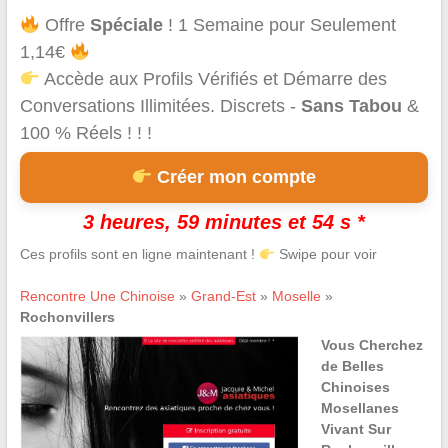
Offre
Spéciale
! 1 Semaine pour Seulement
1,14€
Accède aux Profils Vérifiés et Démarre des
Conversations Illimitées. Discrets -
Sans Tabou
&
100 % Réels ! ! !
Créer mon compte
3 heures, 59 minutes et 54 s *
Ces profils sont en ligne maintenant !
Swipe pour voir
Rencontre Une Chinoise
»
Grand-Est
»
Moselle
»
Rochonvillers
Vous Cherchez
de Belles
Chinoises
Mosellanes
Vivant Sur