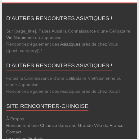
D’AUTRES RENCONTRES ASIATIQUES !
Sur [page_title], Faites Aussi la Connaissance d'une Célibataire
VietNamienne
ou Japonaise.
Rencontrez également des
Asiatiques
près de chez Vous
([post_category]) !
D’AUTRES RENCONTRES ASIATIQUES !
Faites la Connaissance d'une Célibataire VietNamienne ou
d'une Japonaise.
Rencontrez également des Asiatiques près de chez Vous !
SITE RENCONTRER-CHINOISE
À Propos
Rencontre d'une Chinoise dans une Grande Ville de France
Contact
Inscription Gratuite