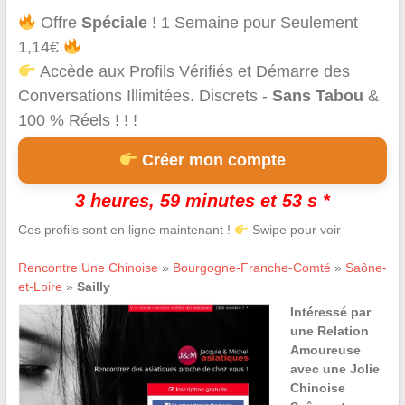
Offre
Spéciale
! 1 Semaine pour Seulement
1,14€
Accède aux Profils Vérifiés et Démarre des
Conversations Illimitées. Discrets -
Sans Tabou
&
100 % Réels ! ! !
Créer mon compte
3 heures, 59 minutes et 53 s *
Ces profils sont en ligne maintenant !
Swipe pour voir
Rencontre Une Chinoise
»
Bourgogne-Franche-Comté
»
Saône-
et-Loire
»
Sailly
Intéressé par
une Relation
Amoureuse
avec une Jolie
Chinoise