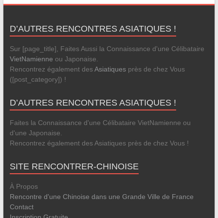
D’AUTRES RENCONTRES ASIATIQUES !
Sur [page_title], Faites Aussi la Connaissance d'une Célibataire
VietNamienne
ou Japonaise.
Rencontrez également des
Asiatiques
près de chez Vous
([post_category]) !
D’AUTRES RENCONTRES ASIATIQUES !
Faites la Connaissance d'une Célibataire VietNamienne ou
d'une Japonaise.
Rencontrez également des Asiatiques près de chez Vous !
SITE RENCONTRER-CHINOISE
À Propos
Rencontre d'une Chinoise dans une Grande Ville de France
Contact
Inscription Gratuite