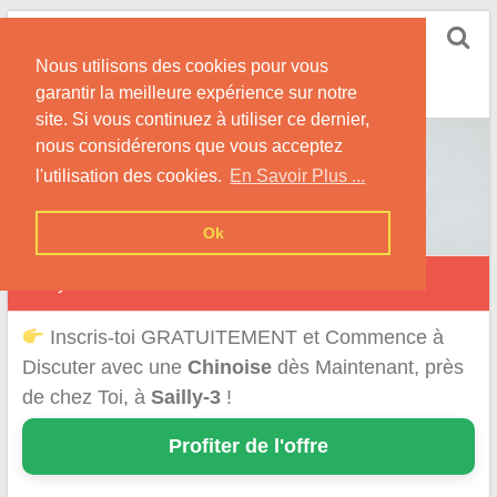
Skip
Rencontrer-Chinoise
to
Nos Conseils pour Rencontrer Une Femme
Nous utilisons des cookies pour vous
content
Originaire de Chine !
garantir la meilleure expérience sur notre
site. Si vous continuez à utiliser ce dernier,
nous considérerons que vous acceptez
l'utilisation des cookies.
En Savoir Plus ...
Ok
Sailly
Inscris-toi GRATUITEMENT et Commence à
Discuter avec une
Chinoise
dès Maintenant, près
de chez Toi, à
Sailly-3
!
Profiter de l'offre