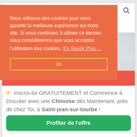
Skip
Rencontrer-Chinoise
to
Nos Conseils pour Rencontrer Une Femme
Nous utilisons des cookies pour vous
content
Originaire de Chine !
garantir la meilleure expérience sur notre
site. Si vous continuez à utiliser ce dernier,
nous considérerons que vous acceptez
l'utilisation des cookies.
En Savoir Plus ...
Ok
Saint-Jean-sur-Tourbe
Inscris-toi GRATUITEMENT et Commence à
Discuter avec une
Chinoise
dès Maintenant, près
de chez Toi, à
Saint-jean-sur-tourbe
!
Profiter de l'offre