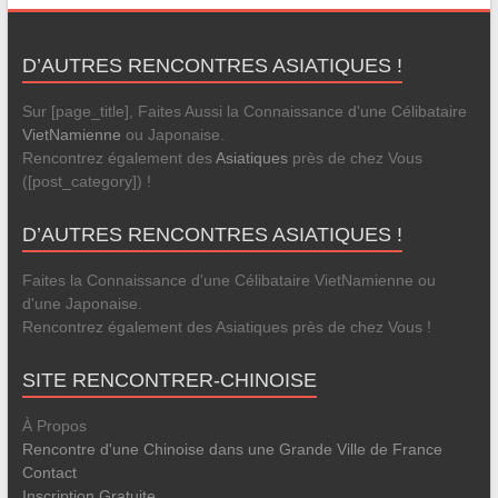
D’AUTRES RENCONTRES ASIATIQUES !
Sur [page_title], Faites Aussi la Connaissance d'une Célibataire
VietNamienne
ou Japonaise.
Rencontrez également des
Asiatiques
près de chez Vous
([post_category]) !
D’AUTRES RENCONTRES ASIATIQUES !
Faites la Connaissance d'une Célibataire VietNamienne ou
d'une Japonaise.
Rencontrez également des Asiatiques près de chez Vous !
SITE RENCONTRER-CHINOISE
À Propos
Rencontre d'une Chinoise dans une Grande Ville de France
Contact
Inscription Gratuite