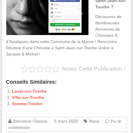
Saint-Jean-sur-
Tourbe ?
Découvrez de
Nombreuses
Annonces de
Chinoises &
d’Asiatiques dans cette Commune de la Marne ! Rencontre
Réussie d’une Chinoise à Saint-Jean-sur-Tourbe Grâce à
Jacquie & Michel !
Notez Cette Publication !
Conseils Similaires:
Laval-sur-Tourbe
Ville-sur-Tourbe
Somme-Tourbe
5 mars 2020
Rencontrer Chinoise
Marne
Pas de
commentaire