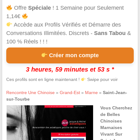
Offre
Spéciale
! 1 Semaine pour Seulement
1,14€
Accède aux Profils Vérifiés et Démarre des
Conversations Illimitées. Discrets -
Sans Tabou
&
100 % Réels ! ! !
Créer mon compte
3 heures, 59 minutes et 53 s *
Ces profils sont en ligne maintenant !
Swipe pour voir
Rencontre Une Chinoise
»
Grand-Est
»
Marne
»
Saint-Jean-
sur-Tourbe
Vous Cherchez
de Belles
Chinoises
Marnaises
Vivant Sur