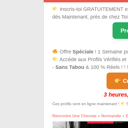
Inscris-toi GRATUITEMENT e
dès Maintenant, près de chez Toi
Pr
Offre
Spéciale
! 1 Semaine p
Accède aux Profils Vérifiés et
-
Sans Tabou
& 100 % Réels ! ! 
Cr
3 heures,
Ces profils sont en ligne maintenant !
S
Rencontre Une Chinoise
»
Normandie
»
E