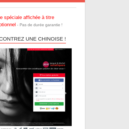
re spéciale affichée à titre
tionnel
- Pas de durée garantie !
CONTREZ UNE CHINOISE !