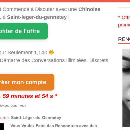
t Commence à Discuter avec une
Chinoise
, à
Saint-leger-du-gennetey
!
* Off
promo
ofiter de l'offre
REN
our Seulement 1,14€
 Démarre des Conversations Illimitées. Discrets
!
éer mon compte
 59 minutes et 53 s *
wipe pour voir
ure
»
Saint-Léger-du-Gennetey
Vous Voulez Faire des Rencontres avec des