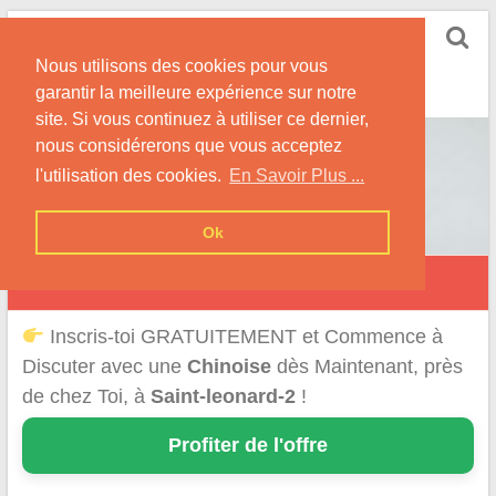
Skip
Rencontrer-Chinoise
to
Nos Conseils pour Rencontrer Une Femme
Nous utilisons des cookies pour vous
content
Originaire de Chine !
garantir la meilleure expérience sur notre
site. Si vous continuez à utiliser ce dernier,
nous considérerons que vous acceptez
l'utilisation des cookies.
En Savoir Plus ...
Ok
Saint-Léonard
Inscris-toi GRATUITEMENT et Commence à
Discuter avec une
Chinoise
dès Maintenant, près
de chez Toi, à
Saint-leonard-2
!
Profiter de l'offre