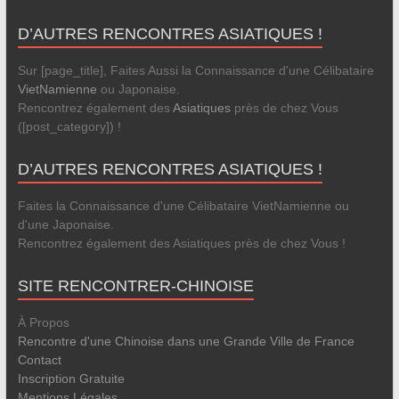
D’AUTRES RENCONTRES ASIATIQUES !
Sur [page_title], Faites Aussi la Connaissance d'une Célibataire
VietNamienne
ou Japonaise.
Rencontrez également des
Asiatiques
près de chez Vous
([post_category]) !
D’AUTRES RENCONTRES ASIATIQUES !
Faites la Connaissance d'une Célibataire VietNamienne ou
d'une Japonaise.
Rencontrez également des Asiatiques près de chez Vous !
SITE RENCONTRER-CHINOISE
À Propos
Rencontre d'une Chinoise dans une Grande Ville de France
Contact
Inscription Gratuite
Mentions Légales