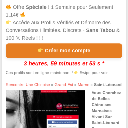
Offre
Spéciale
! 1 Semaine pour Seulement
1,14€
Accède aux Profils Vérifiés et Démarre des
Conversations Illimitées. Discrets -
Sans Tabou
&
100 % Réels ! ! !
Créer mon compte
3 heures, 59 minutes et 53 s *
Ces profils sont en ligne maintenant !
Swipe pour voir
Rencontre Une Chinoise
»
Grand-Est
»
Marne
»
Saint-Léonard
Vous Cherchez
de Belles
Chinoises
Marnaises
Vivant Sur
Saint-Léonard