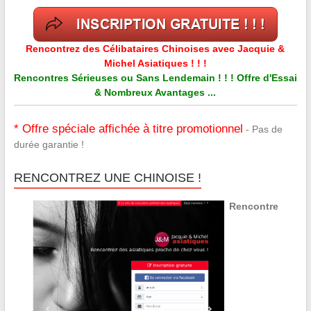
Rencontrez des Célibataires Chinoises avec Jacquie &
Michel Asiatiques ! ! !
Rencontres Sérieuses ou Sans Lendemain ! ! ! Offre d'Essai
& Nombreux Avantages ...
* Offre spéciale affichée à titre promotionnel
- Pas de
durée garantie !
RENCONTREZ UNE CHINOISE !
Rencontre