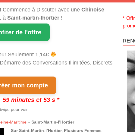
t Commence à Discuter avec une
Chinoise
, à
Saint-martin-lhortier
!
* Off
promo
ofiter de l'offre
REN
our Seulement 1,14€
 Démarre des Conversations Illimitées. Discrets
!
éer mon compte
 59 minutes et 52 s *
wipe pour voir
eine-Maritime
»
Saint-Martin-l’Hortier
Sur Saint-Martin-l’Hortier, Plusieurs Femmes