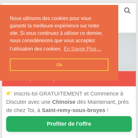
Skip
Rencontrer-Chinoise
to
Nos Conseils pour Rencontrer Une Femme
Nous utilisons des cookies pour vous
content
Originaire de Chine !
garantir la meilleure expérience sur notre
site. Si vous continuez à utiliser ce dernier,
nous considérerons que vous acceptez
l'utilisation des cookies.
En Savoir Plus ...
Ok
Saint-Remy-sous-Broyes
Inscris-toi GRATUITEMENT et Commence à
Discuter avec une
Chinoise
dès Maintenant, près
de chez Toi, à
Saint-remy-sous-broyes
!
Profiter de l'offre