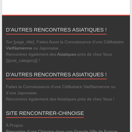
D’AUTRES RENCONTRES ASIATIQUES !
Sur [page_title], Faites Aussi la Connaissance d'une Célibataire
VietNamienne
ou Japonaise.
Rencontrez également des
Asiatiques
près de chez Vous
([post_category]) !
D’AUTRES RENCONTRES ASIATIQUES !
Faites la Connaissance d'une Célibataire VietNamienne ou
d'une Japonaise.
Rencontrez également des Asiatiques près de chez Vous !
SITE RENCONTRER-CHINOISE
À Propos
Rencontre d'une Chinoise dans une Grande Ville de France