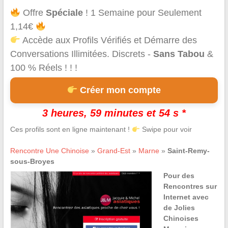
Offre
Spéciale
! 1 Semaine pour Seulement
1,14€
Accède aux Profils Vérifiés et Démarre des
Conversations Illimitées. Discrets -
Sans Tabou
&
100 % Réels ! ! !
Créer mon compte
3 heures, 59 minutes et 54 s *
Ces profils sont en ligne maintenant !
Swipe pour voir
Rencontre Une Chinoise
»
Grand-Est
»
Marne
»
Saint-Remy-
sous-Broyes
Pour des
Rencontres sur
Internet avec
de Jolies
Chinoises