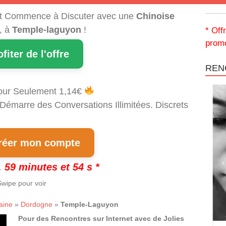
t Commence à Discuter avec une
Chinoise
, à
Temple-laguyon
!
* Off
promo
ofiter de l'offre
REN
our Seulement 1,14€
 Démarre des Conversations Illimitées. Discrets
!
éer mon compte
 59 minutes et 53 s *
wipe pour voir
aine
»
Dordogne
»
Temple-Laguyon
Pour des Rencontres sur Internet avec de Jolies