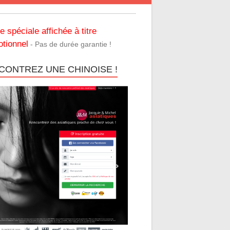
re spéciale affichée à titre
tionnel
- Pas de durée garantie !
CONTREZ UNE CHINOISE !