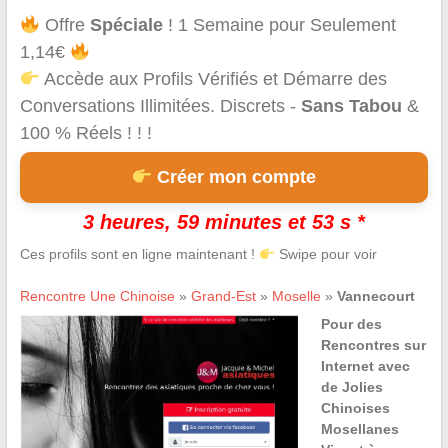
Offre
Spéciale
! 1 Semaine pour Seulement
1,14€
Accède aux Profils Vérifiés et Démarre des
Conversations Illimitées. Discrets -
Sans Tabou
&
100 % Réels ! ! !
Créer mon compte
3 heures, 59 minutes et 53 s *
Ces profils sont en ligne maintenant !
Swipe pour voir
Rencontre Une Chinoise
»
Grand-Est
»
Moselle
»
Vannecourt
Pour des
Rencontres sur
Internet avec
de Jolies
Chinoises
Mosellanes