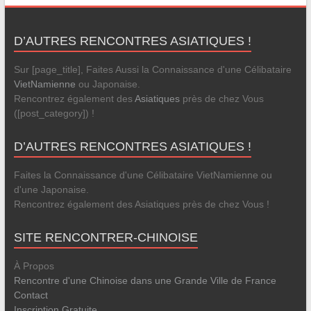
D’AUTRES RENCONTRES ASIATIQUES !
Sur [page_title], Faites Aussi la Connaissance d'une Célibataire
VietNamienne
ou Japonaise.
Rencontrez également des
Asiatiques
près de chez Vous
([post_category]) !
D’AUTRES RENCONTRES ASIATIQUES !
Faites la Connaissance d'une Célibataire VietNamienne ou
d'une Japonaise.
Rencontrez également des Asiatiques près de chez Vous !
SITE RENCONTRER-CHINOISE
À Propos
Rencontre d'une Chinoise dans une Grande Ville de France
Contact
Inscription Gratuite