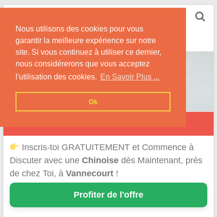
Skip
Rencontrer-Chinoise
to
Nos Conseils pour Rencontrer Une Femme
Nous utilisons des cookies pour vous
content
Originaire de Chine !
garantir la meilleure expérience sur notre
site. Si vous continuez à utiliser ce dernier,
nous considérerons que vous acceptez
l'utilisation des cookies.
En Savoir Plus ...
Ok
Vannecourt
Inscris-toi GRATUITEMENT et Commence à
Discuter avec une
Chinoise
dès Maintenant, près
de chez Toi, à
Vannecourt
!
Profiter de l'offre