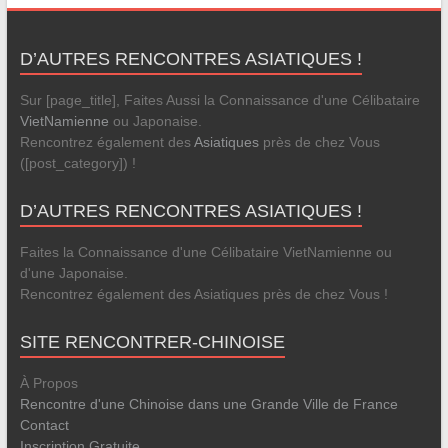
D’AUTRES RENCONTRES ASIATIQUES !
Sur [page_title], Faites Aussi la Connaissance d'une Célibataire
VietNamienne
ou Japonaise.
Rencontrez également des
Asiatiques
près de chez Vous
([post_category]) !
D’AUTRES RENCONTRES ASIATIQUES !
Faites la Connaissance d'une Célibataire VietNamienne ou
d'une Japonaise.
Rencontrez également des Asiatiques près de chez Vous !
SITE RENCONTRER-CHINOISE
À Propos
Rencontre d'une Chinoise dans une Grande Ville de France
Contact
Inscription Gratuite