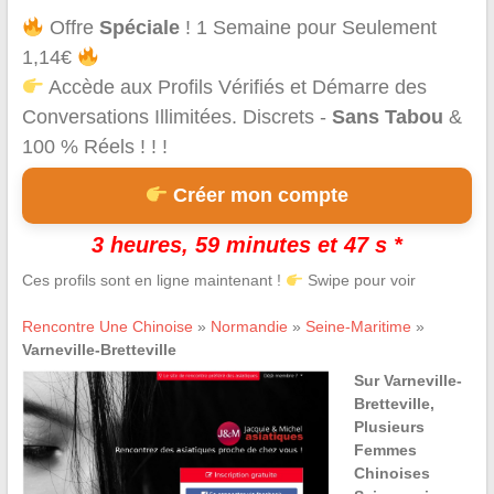
Offre
Spéciale
! 1 Semaine pour Seulement
1,14€
Accède aux Profils Vérifiés et Démarre des
Conversations Illimitées. Discrets -
Sans Tabou
&
100 % Réels ! ! !
Créer mon compte
3 heures, 59 minutes et 47 s *
Ces profils sont en ligne maintenant !
Swipe pour voir
Rencontre Une Chinoise
»
Normandie
»
Seine-Maritime
»
Varneville-Bretteville
Sur Varneville-
Bretteville,
Plusieurs
Femmes
Chinoises