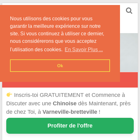
Skip
Rencontrer-Chinoise
to
Nos Conseils pour Rencontrer Une Femme
Nous utilisons des cookies pour vous
content
Originaire de Chine !
garantir la meilleure expérience sur notre
site. Si vous continuez à utiliser ce dernier,
nous considérerons que vous acceptez
l'utilisation des cookies.
En Savoir Plus ...
Ok
Varneville-Bretteville
Inscris-toi GRATUITEMENT et Commence à
Discuter avec une
Chinoise
dès Maintenant, près
de chez Toi, à
Varneville-bretteville
!
Profiter de l'offre