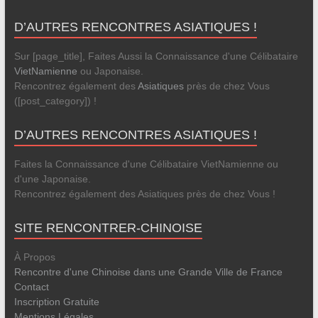
D’AUTRES RENCONTRES ASIATIQUES !
Sur [page_title], Faites Aussi la Connaissance d'une Célibataire
VietNamienne
ou Japonaise.
Rencontrez également des
Asiatiques
près de chez Vous
([post_category]) !
D’AUTRES RENCONTRES ASIATIQUES !
Faites la Connaissance d'une Célibataire VietNamienne ou
d'une Japonaise.
Rencontrez également des Asiatiques près de chez Vous !
SITE RENCONTRER-CHINOISE
À Propos
Rencontre d'une Chinoise dans une Grande Ville de France
Contact
Inscription Gratuite
Mentions Légales