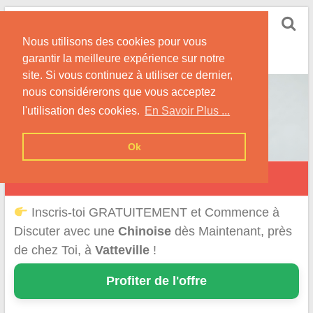
Skip
Rencontrer-Chinoise
to
Nos Conseils pour Rencontrer Une Femme
Nous utilisons des cookies pour vous
content
Originaire de Chine !
garantir la meilleure expérience sur notre
site. Si vous continuez à utiliser ce dernier,
nous considérerons que vous acceptez
l'utilisation des cookies.
En Savoir Plus ...
Ok
Vatteville
Inscris-toi GRATUITEMENT et Commence à
Discuter avec une
Chinoise
dès Maintenant, près
de chez Toi, à
Vatteville
!
Profiter de l'offre