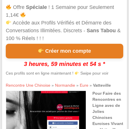
Offre
Spéciale
! 1 Semaine pour Seulement
1,14€
Accède aux Profils Vérifiés et Démarre des
Conversations Illimitées. Discrets -
Sans Tabou
&
100 % Réels ! ! !
Créer mon compte
3 heures, 59 minutes et 54 s *
Ces profils sont en ligne maintenant !
Swipe pour voir
Rencontre Une Chinoise
»
Normandie
»
Eure
»
Vatteville
Pour Faire des
Rencontres en
Ligne avec de
Jolies
Chinoises
Euroises Vivant