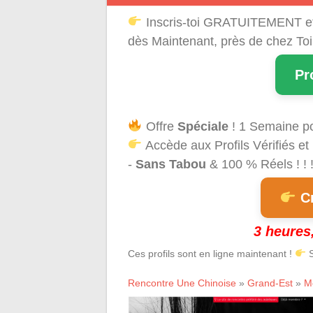
Inscris-toi GRATUITEMENT e
dès Maintenant, près de chez Toi
Pr
Offre
Spéciale
! 1 Semaine p
Accède aux Profils Vérifiés et
-
Sans Tabou
& 100 % Réels ! ! 
Cr
3 heures,
Ces profils sont en ligne maintenant !
S
Rencontre Une Chinoise
»
Grand-Est
»
M