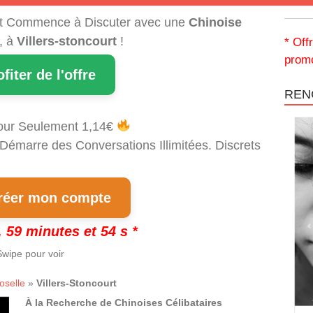
t Commence à Discuter avec une
Chinoise
, à
Villers-stoncourt
!
* Off
promo
ofiter de l'offre
REN
our Seulement 1,14€
 Démarre des Conversations Illimitées. Discrets
!
éer mon compte
 59 minutes et 53 s *
wipe pour voir
oselle
»
Villers-Stoncourt
À la Recherche de Chinoises Célibataires