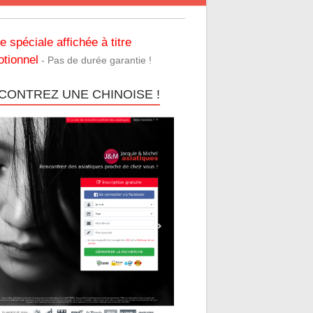
re spéciale affichée à titre
tionnel
- Pas de durée garantie !
CONTREZ UNE CHINOISE !