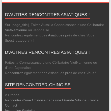
D’AUTRES RENCONTRES ASIATIQUES !
Sur [page_title], Faites Aussi la Connaissance d'une Célibataire
VietNamienne
ou Japonaise.
Rencontrez également des
Asiatiques
près de chez Vous
([post_category]) !
D’AUTRES RENCONTRES ASIATIQUES !
Faites la Connaissance d'une Célibataire VietNamienne ou
d'une Japonaise.
Rencontrez également des Asiatiques près de chez Vous !
SITE RENCONTRER-CHINOISE
À Propos
Rencontre d'une Chinoise dans une Grande Ville de France
Contact
Inscription Gratuite