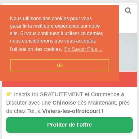
Skip
Rencontrer-Chinoise
to
Nos Conseils pour Rencontrer Une Femme
Nous utilisons des cookies pour vous
content
Originaire de Chine !
garantir la meilleure expérience sur notre
site. Si vous continuez à utiliser ce dernier,
nous considérerons que vous acceptez
l'utilisation des cookies.
En Savoir Plus ...
Ok
Viviers-lès-Offroicourt
Inscris-toi GRATUITEMENT et Commence à
Discuter avec une
Chinoise
dès Maintenant, près
de chez Toi, à
Viviers-les-offroicourt
!
Profiter de l'offre