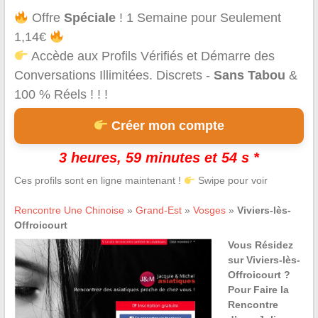
Offre
Spéciale
! 1 Semaine pour Seulement
1,14€
Accède aux Profils Vérifiés et Démarre des
Conversations Illimitées. Discrets -
Sans Tabou
&
100 % Réels ! ! !
Créer mon compte
3 heures, 59 minutes et 54 s *
Ces profils sont en ligne maintenant !
Swipe pour voir
Rencontre Une Chinoise
»
Grand-Est
»
Vosges
»
Viviers-lès-
Offroicourt
Vous Résidez
sur Viviers-lès-
Offroicourt ?
Pour Faire la
Rencontre